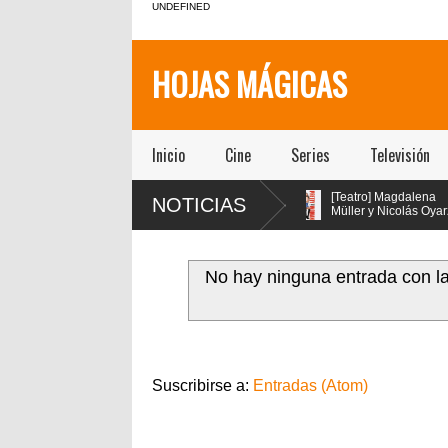
UNDEFINED
HOJAS MÁGICAS
Inicio
Cine
Series
Televisión
[Teatro] María Gracia
[Teatro] Magdalena
NOTICIAS
$$E!!!!
Omegna protagoniza
Müller y Nicolás Oyarzún
ue
“Las cosas
protagonizan el regreso
o
extraordinarias” en el Centro
de “Pretty Woman: El Musical” e
y
Cultural San Ginés
el teatro San Ginés
ociedad
No hay ninguna entrada con l
dia de
Suscribirse a:
Entradas (Atom)