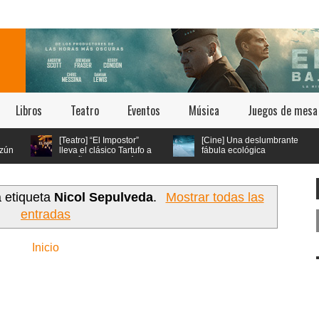
Libros
Teatro
Eventos
Música
Juegos de mesa
[Teatro] “El Impostor”
[Cine] Una deslumbrante
lleva el clásico Tartufo a
fábula ecológica
los años 70 con música
seleccionada en los
n
en vivo y estética psicodélica
festivales de Cannes y Annecy
llega a cines chilenos este 23 de
julio
a etiqueta
Nicol Sepulveda
.
Mostrar todas las
entradas
Inicio