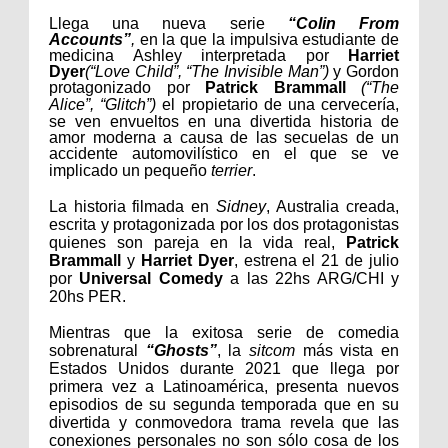
Llega una nueva serie
“Colin From
Accounts”
,
en la que la impulsiva estudiante de
medicina Ashley interpretada por
Harriet
Dyer
(“Love Child”, “The Invisible Man”)
y Gordon
protagonizado por
Patrick Brammall
(“The
Alice”, “Glitch”)
el propietario de una cervecería,
se ven envueltos en una divertida historia de
amor moderna a causa de las secuelas de un
accidente automovilístico en el que se ve
implicado un pequeño
terrier
.
La historia filmada en
Sidney
,
Australia
creada,
escrita y protagonizada por los dos protagonistas
quienes son pareja en la vida real,
Patrick
Brammall
y
Harriet Dyer
,
estrena el 21 de julio
por
Universal Comedy
a las
22hs ARG/CHI y
20hs PER.
Mientras que la exitosa serie de comedia
sobrenatural
“
Ghosts”
, la
sitcom
más vista en
Estados Unidos durante 2021 que llega por
primera vez a Latinoamérica, presenta nuevos
episodios de su segunda temporada que en su
divertida y conmovedora trama revela que las
conexiones personales no son sólo cosa de los