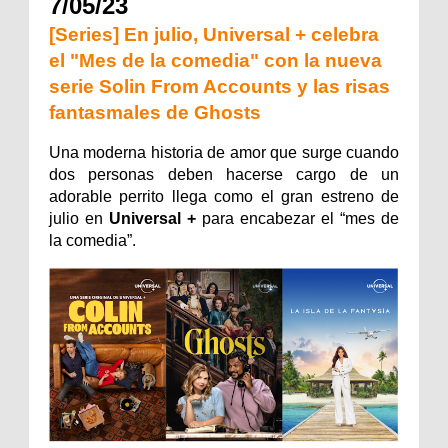
7/05/23
[Series] En julio, Universal + celebra
el "Mes de la comedia" con la nueva
serie Solin From Accounts y las risas
fantasmales de Ghosts
Una moderna historia de amor que surge cuando
dos personas deben hacerse cargo de un
adorable perrito llega como el gran estreno de
julio en
Universal +
para encabezar el “mes de
la comedia”.