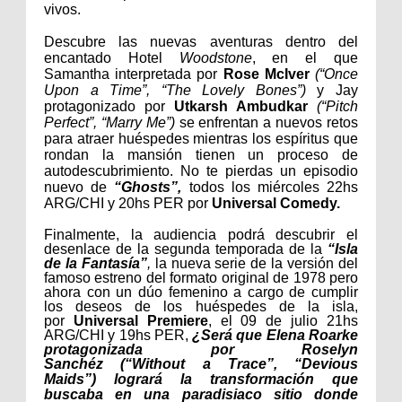
vivos.
Descubre las nuevas aventuras dentro del
encantado Hotel
Woodstone
, en el que
Samantha interpretada por
Rose McIver
(“Once
Upon a Time”, “The Lovely Bones”)
y Jay
protagonizado por
Utkarsh Ambudkar
(“Pitch
Perfect”, “Marry Me”)
se enfrentan a nuevos retos
para atraer huéspedes mientras los espíritus que
rondan la mansión tienen un proceso de
autodescubrimiento. No te pierdas un episodio
nuevo de
“Ghosts”,
todos los miércoles 22hs
ARG/CHI y 20hs PER por
Universal Comedy.
Finalmente, la audiencia podrá descubrir el
desenlace de la segunda temporada de la
“Isla
de la Fantasía”
,
la nueva serie de la versión del
famoso estreno del formato original de 1978 pero
ahora con un dúo femenino a cargo de cumplir
los deseos de los huéspedes de la isla,
por
Universal Premiere
,
el 09 de julio 21hs
ARG/CHI y 19hs PER,
¿Será que Elena Roarke
protagonizada por
Roselyn
Sanchéz
(“Without a Trace”, “Devious
Maids”)
logrará la transformación que
buscaba en una paradisiaco sitio donde