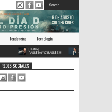
Tendencias
Tecnología
[Teatro]
[Teatro] María Gracia
PA$$$TA(YO)BA$$$E!!!!
Omegna protagoniza
un viaje febril que
“Las cosas
explora la adicción como
extraordinarias” en el Centro
síntoma social, político y
Cultural San Ginés
REDES SOCIALES
espiritual de nuestra sociedad
llegó a la Sala la Comedia de
Teatro ICTUS