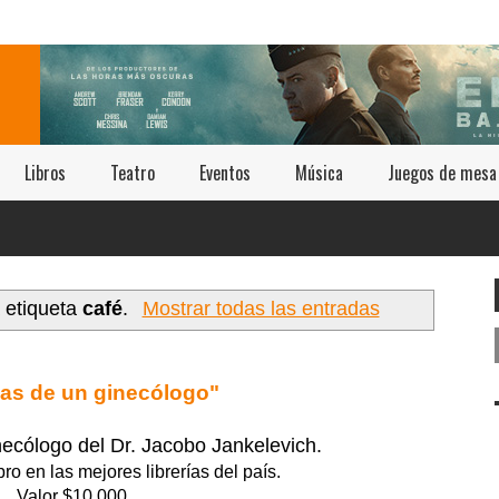
Libros
Teatro
Eventos
Música
Juegos de mesa
 etiqueta
café
.
Mostrar todas las entradas
as de un ginecólogo"
ecólogo del Dr. Jacobo Jankelevich.
ro en las mejores librerías del país.
Valor $10.000