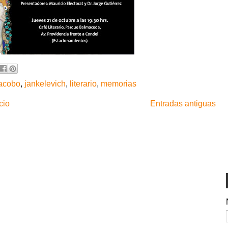
acobo
,
jankelevich
,
literario
,
memorias
cio
Entradas antiguas