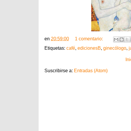
en
20:59:00
1 comentario:
Etiquetas:
café
,
edicionesB
,
ginecólogo
,
j
Ini
Suscribirse a:
Entradas (Atom)