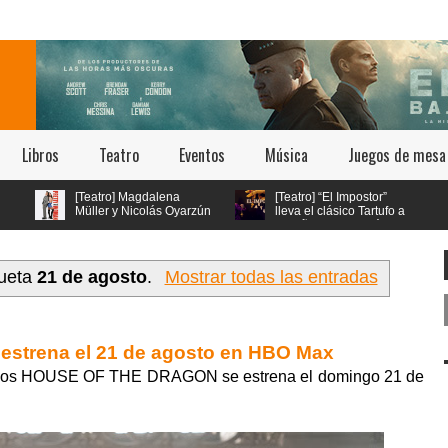
Libros
Teatro
Eventos
Música
Juegos de mesa
[Teatro] Magdalena
[Teatro] “El Impostor”
Müller y Nicolás Oyarzún
lleva el clásico Tartufo a
protagonizan el regreso
los años 70 con música
de “Pretty Woman: El Musical” en
en vivo y estética psicodélica
el teatro San Ginés
queta
21 de agosto
.
Mostrar todas las entradas
 estrena el 21 de agosto en HBO Max
odios HOUSE OF THE DRAGON se estrena el domingo 21 de