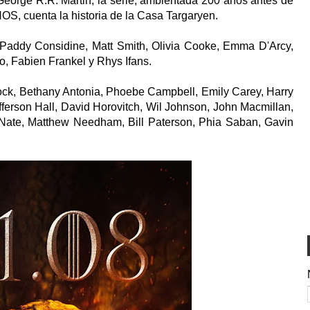
George R.R. Martin, la serie, ambientada 200 años antes de
, cuenta la historia de la Casa Targaryen.
 Paddy Considine, Matt Smith, Olivia Cooke, Emma D'Arcy,
o, Fabien Frankel y Rhys Ifans.
lcock, Bethany Antonia, Phoebe Campbell, Emily Carey, Harry
fferson Hall, David Horovitch, Wil Johnson, John Macmillan,
Nate, Matthew Needham, Bill Paterson, Phia Saban, Gavin