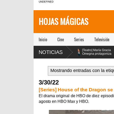
UNDEFINED
HOJAS MÁGICAS
Inicio
Cine
Series
Televisión
es
[Teatro]
[Teatro] María Gracia
NOTICIAS
os con
PA$$$TA(YO)BA$$$E!!!!
Omegna protagoniza
er
un viaje febril que
“Las cosas
al
explora la adicción como
extraordinarias” en el Centro
síntoma social, político y
Cultural San Ginés
espiritual de nuestra sociedad
Mostrando entradas con la eti
llegó a la Sala la Comedia de
Teatro ICTUS
3/30/22
[Series] House of the Dragon se
El drama original de HBO de diez epis
agosto en HBO Max y HBO.