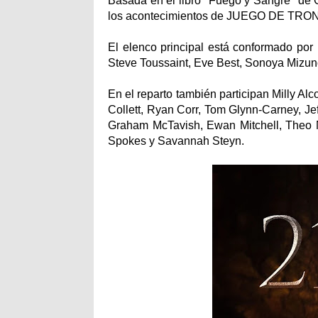
Basada en el libro "Fuego y Sangre" de 
los acontecimientos de JUEGO DE TRONOS
El elenco principal está conformado por
Steve Toussaint, Eve Best, Sonoya Mizun
En el reparto también participan Milly A
Collett, Ryan Corr, Tom Glynn-Carney, Je
Graham McTavish, Ewan Mitchell, Theo 
Spokes y Savannah Steyn.