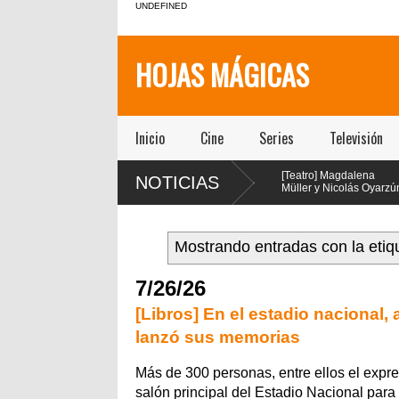
UNDEFINED
HOJAS MÁGICAS
Inicio
Cine
Series
Televisión
[Teatro] María Gracia
[Teatro] Magdalena
NOTICIAS
Omegna protagoniza
Müller y Nicolás Oyarzún
“Las cosas
protagonizan el regreso
extraordinarias” en el Centro
de “Pretty Woman: El Musical” en
en viv
Cultural San Ginés
el teatro San Ginés
Mostrando entradas con la eti
7/26/26
[Libros] En el estadio nacional,
lanzó sus memorias
Más de 300 personas, entre ellos el expres
salón principal del Estadio Nacional par