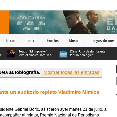
Libros
Teatro
Eventos
Música
Juegos de mesa
[Teatro] “El Impostor”
[Cine] Una deslumbrante
lleva el clásico Tartufo a
fábula ecológica
los años 70 con música
seleccionada en los
o y estética psicodélica
festivales de Cannes y Annecy
llega a cines chilenos este 23 de
julio
queta
autobiografía
.
Mostrar todas las entradas
 ante un auditorio repleto Vladimiro Mimica
idente Gabriel Boric, asistieron ayer martes 21 de julio, al
a acompañar al relator, Premio Nacional de Periodismo