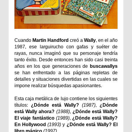
Cuando
Martin Handford
creó a
Wally
, en el año
1987, ese larguirucho con gafas y suéter de
rayas, nunca imaginó que su personaje tendría
tanto éxito. Desde entonces han sido casi treinta
años en los que generaciones de
buscawallys
se han enfrentado a las páginas repletas de
detalles y situaciones divertidas en las cuales se
impone realizar búsquedas apasionantes.
Esta caja metálica de lujo contiene los siguientes
títulos:
¿Dónde está Wally?
(1987)
,
¿Dónde
está Wally ahora?
(1988)
,
¿Dónde está Wally?
El viaje fantástico
(1989)
,
¿Dónde está Wally?
En Hollywood
(1993)
y
¿Dónde está Wally? El
libro mágico
(1997)
.