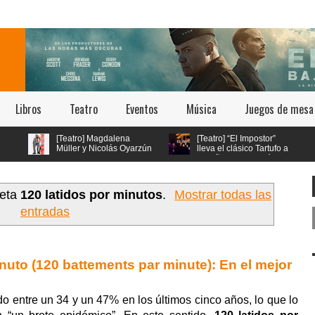
Libros
Teatro
Eventos
Música
Juegos de mesa
[Teatro] Magdalena
[Teatro] “El Impostor”
Müller y Nicolás Oyarzún
lleva el clásico Tartufo a
protagonizan el regreso
los años 70 con música
e “Pretty Woman: El Musical” en
en vivo y estética psicodélica
l teatro San Ginés
ueta
120 latidos por minutos
.
Mostrar todas las
entradas
nuto (120 battements par minute): En el mejor
o entre un 34 y un 47% en los últimos cinco años, lo que lo