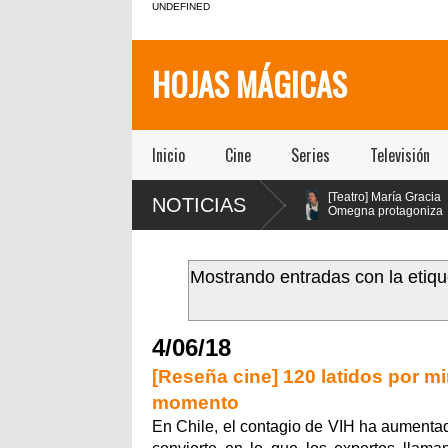
UNDEFINED
HOJAS MÁGICAS
Inicio
Cine
Series
Televisión
[Teatro]
[Teatro] María Gracia
NOTICIAS
 con
PA$$$TA(YO)BA$$$E!!!!
Omegna protagoniza
un viaje febril que
“Las cosas
explora la adicción como
extraordinarias” en el Centro
d
síntoma social, político y
Cultural San Ginés
e
espiritual de nuestra sociedad
Mostrando entradas con la etiq
llegó a la Sala la Comedia de
Teatro ICTUS
4/06/18
[Reseña cine] 120 latidos por mi
momento
En Chile, el contagio de VIH ha aumentad