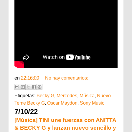
en
22:16:00
No hay comentarios:
Etiquetas:
Becky G
,
Mercedes
,
Música
,
Nuevo
Teme Becky G
,
Oscar Maydon
,
Sony Music
7/10/22
[Música] TINI une fuerzas con ANITTA
& BECKY G y lanzan nuevo sencillo y