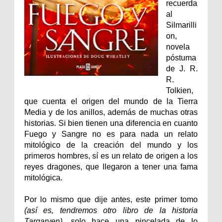
recuerda
al
Silmarilli
on,
novela
póstuma
de J. R.
R.
Tolkien,
que cuenta el origen del mundo de la Tierra
Media y de los anillos, además de muchas otras
historias. Si bien tienen una diferencia en cuanto
Fuego y Sangre no es para nada un relato
mitológico de la creación del mundo y los
primeros hombres, sí es un relato de origen a los
reyes dragones, que llegaron a tener una fama
mitológica.
Por lo mismo que dije antes, este primer tomo
(así es, tendremos otro libro de la historia
Targaryen)
, solo hace una pincelada de lo