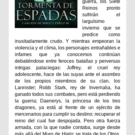
guerra, los Siete
Reinos pronto
sufrirán el
larguísimo
invierno que se
predice como
inusitadamente crudo. Y mientras empeoran la
violencia y el clima, los personajes entrañables e
infames que ya conocemos continúan
debatiéndose entre feroces batallas y perversas
intrigas palaciegas: Joffrey, el cruel rey
adolescente, hace de las suyas ante el asombro
de los propios miembros de su clan, los
Lannister; Robb Stark, rey de Invernalia, ha
ganado todos sus combates, pero está perdiendo
la guerra; Daenerys, la princesa de los tres
dragones, ya está al frente de un ejército de
mercenarios para cumplir su destino: recuperar el
reino del cual fue despojada. Pero otra fuerza
armada, con la que nadie contaba, surge desde
más allá del Muro de Hielo: se trata de los Otros,