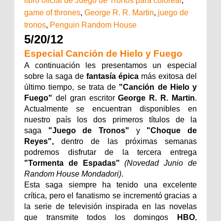
libro oficial de Juego de Tronos para colorear
,
game of thrones
,
George R. R. Martin
,
juego de
tronos
,
Penguin Random House
5/20/12
Especial Canción de Hielo y Fuego
A continuación les presentamos un especial
sobre la saga de
fantasía épica
más exitosa del
último tiempo, se trata de
"Canción de Hielo y
Fuego"
del gran escritor
George R. R. Martin
.
Actualmente se encuentran disponibles en
nuestro país los dos primeros títulos de la
saga
"Juego de Tronos"
y
"Choque de
Reyes",
dentro de las próximas semanas
podremos disfrutar de la tercera entrega
"Tormenta de Espadas"
(Novedad Junio de
Random House Mondadori)
.
Esta saga siempre ha tenido una excelente
crítica, pero el fanatismo se incrementó gracias a
la serie de televisión inspirada en las novelas
que transmite todos los domingos
HBO
,