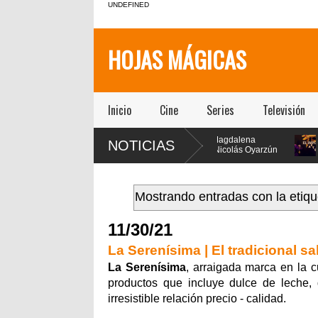
UNDEFINED
HOJAS MÁGICAS
Inicio
Cine
Series
Televisión
[Teatro] María Gracia
[Teatro] Magdalena
[T
NOTICIAS
Omegna protagoniza
Müller y Nicolás Oyarzún
ll
“Las cosas
protagonizan el regreso
lo
xtraordinarias” en el Centro
de “Pretty Woman: El Musical” en
en vivo y 
ultural San Ginés
el teatro San Ginés
Mostrando entradas con la etiq
11/30/21
La Serenísima | El tradicional sa
La Serenísima
, arraigada marca en la c
productos que incluye dulce de leche,
irresistible relación precio - calidad.