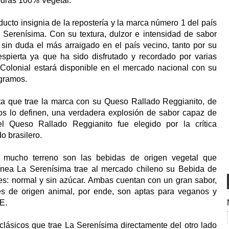
ndras 100% Vegetal.
ducto insignia de la repostería y la marca número 1 del país
 Serenísima. Con su textura, dulzor e intensidad de sabor
 sin duda el más arraigado en el país vecino, tanto por su
pierta ya que ha sido disfrutado y recordado por varias
Colonial estará disponible en el mercado nacional con su
 gramos.
sta que trae la marca con su Queso Rallado Reggianito, de
os lo definen, una verdadera explosión de sabor capaz de
l Queso Rallado Reggianito fue elegido por la crítica
o brasilero.
mucho terreno son las bebidas de origen vegetal que
ínea La Serenísima trae al mercado chileno su Bebida de
s: normal y sin azúcar. Ambas cuentan con un gran sabor,
es de origen animal, por ende, son aptas para veganos y
 E.
clásicos que trae La Serenísima directamente del otro lado