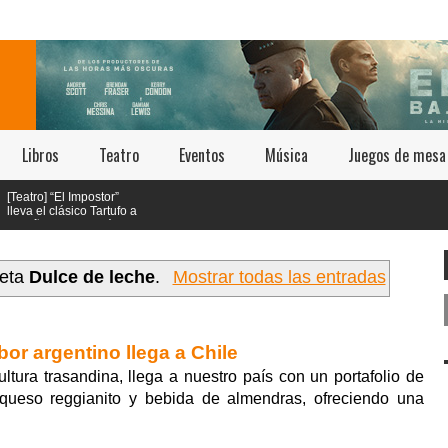
Libros
Teatro
Eventos
Música
Juegos de mesa
eatro] “El Impostor”
eva el clásico Tartufo a
s años 70 con música
estética psicodélica
ueta
Dulce de leche
.
Mostrar todas las entradas
bor argentino llega a Chile
ultura trasandina, llega a nuestro país con un portafolio de
 queso reggianito y bebida de almendras, ofreciendo una