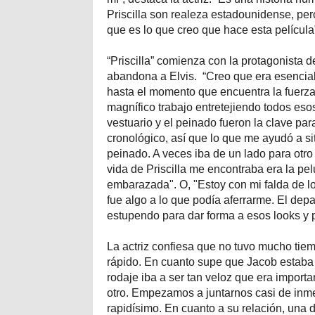
Priscilla son realeza estadounidense, per
que es lo que creo que hace esta película
“Priscilla” comienza con la protagonista
abandona a Elvis. “Creo que era esencial
hasta el momento que encuentra la fuerza 
magnífico trabajo entretejiendo todos eso
vestuario y el peinado fueron la clave pa
cronológico, así que lo que me ayudó a si
peinado. A veces iba de un lado para otr
vida de Priscilla me encontraba era la pel
embarazada". O, "Estoy con mi falda de lo
fue algo a lo que podía aferrarme. El dep
estupendo para dar forma a esos looks y
La actriz confiesa que no tuvo mucho tie
rápido. En cuanto supe que Jacob estaba 
rodaje iba a ser tan veloz que era import
otro. Empezamos a juntarnos casi de inme
rapidísimo. En cuanto a su relación, una d