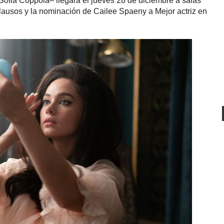
e Sofia Coppola– llegará el jueves 28 de diciembre a salas
plausos y la nominación de Cailee Spaeny a Mejor actriz en