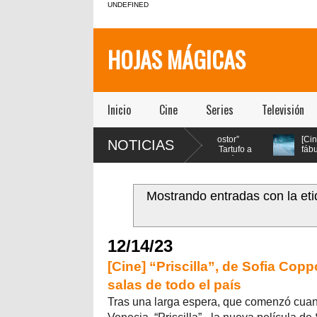
UNDEFINED
HOJAS MÁGICAS
Inicio
Cine
Series
Televisión
tro] Magdalena
[Teatro] “El Impostor”
[Cine] Una d
NOTICIAS
er y Nicolás Oyarzún
lleva el clásico Tartufo a
fábula ecológ
agonizan el regreso
los años 70 con música
seleccionada 
oman: El Musical” en
en vivo y estética psicodélica
festivales de Cannes
n Ginés
llega a cines chileno
julio
Mostrando entradas con la et
12/14/23
[Cine] “Priscilla”, de Sofia Cop
salas de todo el país
Tras una larga espera, que comenzó cuand