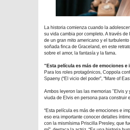
La historia comienza cuando la adolescent
su vida cambia por completo. A través de 
de un gran mito americano y el turbulent
soñada finca de Graceland, en este retra
sobre el amor, la fantasía y la fama.
“Esta película es más de emociones e 
Para los roles protagónicos, Coppola conf
Spaeny (“El vicio del poder”, “Mare of Eas
Ambos leyeron las las memorias "Elvis y y
viuda de Elvis en persona para construir 
“Esta película es más de emociones e imp
eso era importante conocer detalles ínti
con la mismísima Priscilla Presley, que f
mí”, destaca la actriz. “Es una historia h