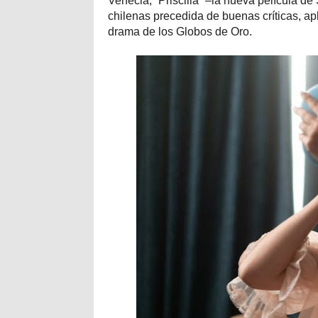
Venecia, “Priscilla” –la nueva película d
chilenas precedida de buenas críticas, a
drama de los Globos de Oro.