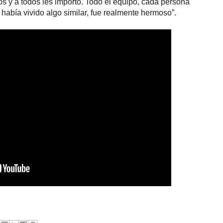
s y a todos les importó. Todo el equipo, cada persona
a había vivido algo similar, fue realmente hermoso”.