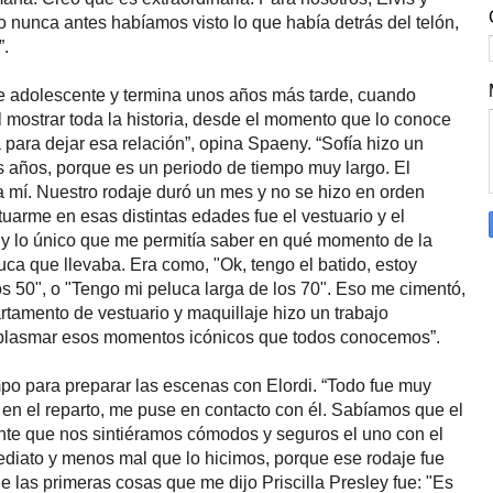
o nunca antes habíamos visto lo que había detrás del telón,
”.
 de adolescente y termina unos años más tarde, cuando
 mostrar toda la historia, desde el momento que lo conoce
para dejar esa relación”, opina Spaeny. “Sofía hizo un
s años, porque es un periodo de tiempo muy largo. El
ra mí. Nuestro rodaje duró un mes y no se hizo en orden
tuarme en esas distintas edades fue el vestuario y el
o y lo único que me permitía saber en qué momento de la
uca que llevaba. Era como, "Ok, tengo el batido, estoy
s 50", o "Tengo mi peluca larga de los 70". Eso me cimentó,
artamento de vestuario y maquillaje hizo un trabajo
 plasmar esos momentos icónicos que todos conocemos”.
mpo para preparar las escenas con Elordi. “Todo fue muy
en el reparto, me puse en contacto con él. Sabíamos que el
ante que nos sintiéramos cómodos y seguros el uno con el
diato y menos mal que lo hicimos, porque ese rodaje fue
e las primeras cosas que me dijo Priscilla Presley fue: "Es