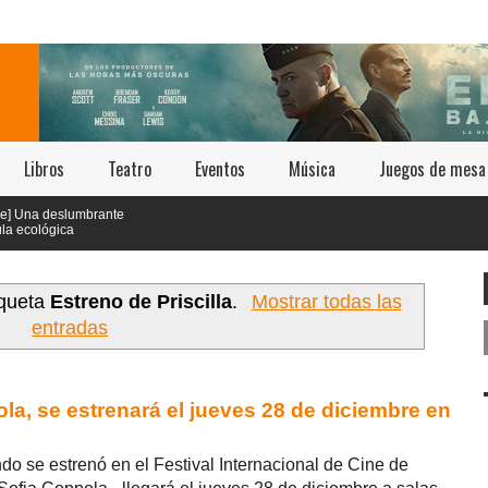
Libros
Teatro
Eventos
Música
Juegos de mesa
eslumbrante
ica
en los
 y Annecy
s este 23 de
iqueta
Estreno de Priscilla
.
Mostrar todas las
entradas
pola, se estrenará el jueves 28 de diciembre en
o se estrenó en el Festival Internacional de Cine de