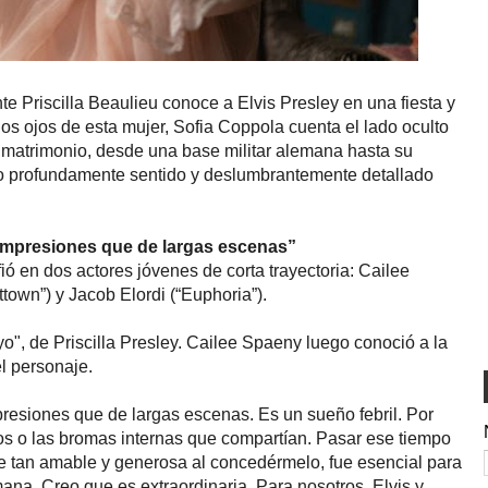
e Priscilla Beaulieu conoce a Elvis Presley en una fiesta y
los ojos de esta mujer, Sofia Coppola cuenta el lado oculto
o matrimonio, desde una base militar alemana hasta su
to profundamente sentido y deslumbrantemente detallado
impresiones que de largas escenas”
ió en dos actores jóvenes de corta trayectoria: Cailee
ttown”) y Jacob Elordi (“Euphoria”).
o", de Priscilla Presley. Cailee Spaeny luego conoció a la
el personaje.
resiones que de largas escenas. Es un sueño febril. Por
mos o las bromas internas que compartían. Pasar ese tiempo
ue tan amable y generosa al concedérmelo, fue esencial para
umana. Creo que es extraordinaria. Para nosotros, Elvis y