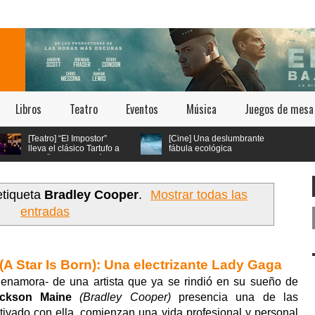
Libros
Teatro
Eventos
Música
Juegos de mesa
o] “El Impostor”
[Cine] Una deslumbrante
l clásico Tartufo a
fábula ecológica
os 70 con música
seleccionada en los
tica psicodélica
festivales de Cannes y Annecy
llega a cines chilenos este 23 de
julio
etiqueta
Bradley Cooper
.
Mostrar todas las
entradas
(A Star Is Born): Una electrizante Lady Gaga
enamora- de una artista que ya se rindió en su sueño de
ckson Maine
(Bradley Cooper)
presencia una de las
utivado con ella, comienzan una vida profesional y personal