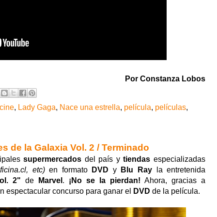
Por Constanza Lobos
cine
,
Lady Gaga
,
Nace una estrella
,
película
,
películas
,
 de la Galaxia Vol. 2 / Terminado
cipales
supermercados
del país y
tiendas
especializadas
icina.cl, etc)
en formato
DVD
y
Blu Ray
la entretenida
ol. 2
"
de
Marvel
.
¡No se la pierdan!
Ahora, gracias a
n espectacular concurso para ganar el
DVD
de la película.