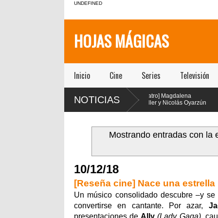
UNDEFINED
HOJAS MÁGICAS
Inicio
Cine
Series
Televisión
[Teatro] María Gracia
[Teatro] Magdalena
[Teatr
NOTICIAS
Omegna protagoniza
Müller y Nicolás Oyarzún
lleva e
“Las cosas
protagonizan el regreso
los añ
ordinarias” en el Centro
de “Pretty Woman: El Musical” en
en vivo y esté
ural San Ginés
el teatro San Ginés
Mostrando entradas con la 
10/12/18
[Reseña cine] Nace una estrella 
Un músico consolidado descubre –y se 
convertirse en cantante. Por azar,
Ja
presentaciones de
Ally
(Lady Gaga)
, ca