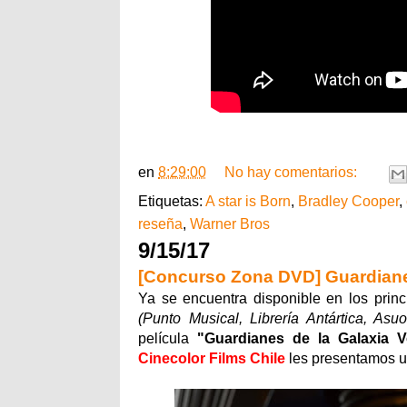
en
8:29:00
No hay comentarios:
Etiquetas:
A star is Born
,
Bradley Cooper
,
reseña
,
Warner Bros
9/15/17
[Concurso Zona DVD] Guardianes
Ya se encuentra disponible en los prin
(Punto Musical, Librería Antártica, Asuof
película
"Guardianes de la Galaxia V
Cinecolor Films Chile
les presentamos u