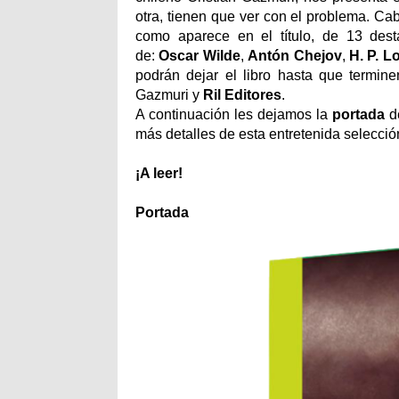
otra, tienen que ver con el problema. Ca
como aparece en el título, de 13 dest
de:
Oscar Wilde
,
Antón Chejov
,
H. P. L
podrán dejar el libro hasta que termine
Gazmuri y
Ril Editores
.
A continuación les dejamos la
portada
d
más detalles de esta entretenida selecci
¡A leer!
Portada