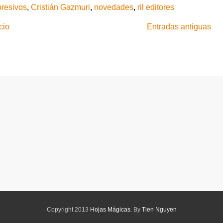
presivos
,
Cristián Gazmuri
,
novedades
,
ril editores
cio
Entradas antiguas
Copyright 2013
Hojas Mágicas
. By
Tien Nguyen