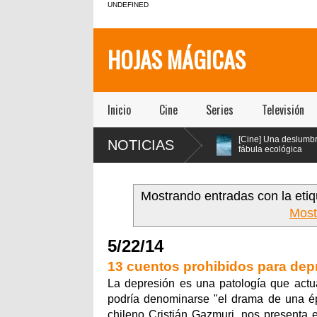
UNDEFINED
HOJAS MÁGICAS
Inicio
Cine
Series
Televisión
na
[Teatro] “El Impostor”
[Cine] Una deslumbrante
NOTICIAS
 Oyarzún
lleva el clásico Tartufo a
fábula ecológica
regreso
los años 70 con música
seleccionada en los
sical” en
en vivo y estética psicodélica
festivales de Cannes y Annecy
llega a cines chilenos este 23 de
julio
Mostrando entradas con la eti
Most
5/22/14
13 cuentos prohibidos para depr
La depresión es una patología que actua
podría denominarse "el drama de una épo
chileno Cristián Gazmuri, nos presenta 