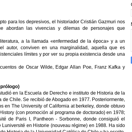
pto para los depresivos, el historiador Cristián Gazmuri nos
ue abordan las vivencias y dilemas de personajes que
iteratura, a la llamada «enfermedad de la época» y a un
l autor, conviven en una marginalidad, aquella que es
istenciales límites y por ver su propia existencia desde una
r cuentos de Oscar Wilde, Edgar Allan Poe, Franz Kafka y
 prólogo)
tudió en la Escuela de Derecho e instituto de Historia de la
a de Chile. Se recibió de Abogado en 1977. Posteriormente,
s en The University of California at berkeley, donde obtuvo
n History (con promoción al programa de doctorado) en 1978;
sité de Paris I, Pantheon - Sorbonne, donde consiguió el
 Luniversité en Historie (nouveau régime) en 1988. Ha sido
o de Historia de la Universidad Católica de Chile y ha escrito,