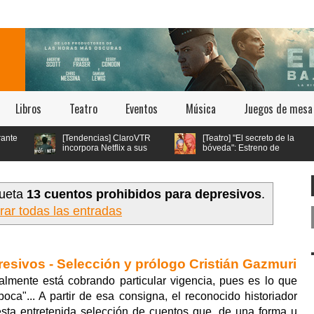
Libros
Teatro
Eventos
Música
Juegos de mesa
[Tendencias] ClaroVTR
[Teatro] "El secreto de la
incorpora Netflix a sus
bóveda": Estreno de
planes y se convierte en
Teatro Queer en Teatro
el único operador con esta oferta
Bellavista
en Chile
queta
13 cuentos prohibidos para depresivos
.
rar todas las entradas
esivos - Selección y prólogo Cristián Gazmuri
lmente está cobrando particular vigencia, pues es lo que
ca"... A partir de esa consigna, el reconocido historiador
esta entretenida selección de cuentos que, de una forma u