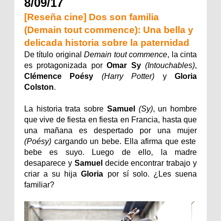
8/09/17
[Reseña cine] Dos son familia
(Demain tout commence): Una bella y
delicada historia sobre la paternidad
De título original
Demain tout commence
, la cinta
es protagonizada por
Omar Sy
(Intouchables)
,
Clémence Poésy
(Harry Potter)
y
Gloria
Colston
.
La historia trata sobre
Samuel
(Sy)
, un hombre
que vive de fiesta en fiesta en Francia, hasta que
una mañana es despertado por una mujer
(Poésy)
cargando un bebe. Ella afirma que este
bebe es suyo. Luego de ello, la madre
desaparece y
Samuel
decide encontrar trabajo y
criar a su hija
Gloria
por sí solo. ¿Les suena
familiar?