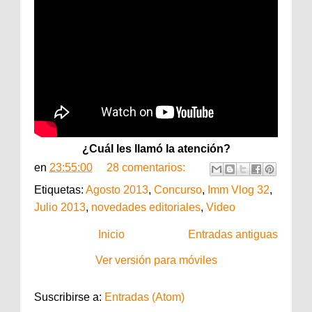
¿Cuál les llamó la atención?
en
23:55:00
28 comentarios:
Etiquetas:
Agosto 2013
,
Concurso
,
Imm Vlog 32
,
Julio 2013
,
novedades editoriales
,
Video
Inicio
Entradas antiguas
Ver versión para móviles
Suscribirse a:
Entradas (Atom)