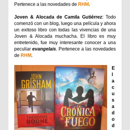
Pertenece a las novedades de
RHM
.
Joven & Alocada de Camila Gutiérrez
: Todo
comenzó con un blog, luego una película y ahora
un exitoso libro con todas las vivencias de una
Joven & Alocada muchacha. El libro es muy
entretenido, fue muy interesante conocer a una
peculiar
evangelais
. Pertenece a las novedades
de
RHM
.
E
l
a
c
u
s
a
d
o
d