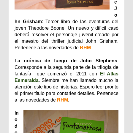
e
J
o
hn Grisham
: Tercer libro de las eventuras del
joven Theodore Boone. Un nuevo y difícil casó
deberá resolver el personaje juvenil creado por
el maestro del thriller judicial John Grisham.
Pertenece a las novedades de
RHM
.
La crónica de fuego de John Stephens
:
Corresponde a la segunda parte de la trilogía de
fantasía que comenzó el 2011 con
El Atlas
Esmeralda
. Siembre me han llamado mucho la
atención este tipo de historias. Espero leer pronto
el primer título para contarles detalles. Pertenece
a las novedades de
RHM
.
In
o
d
o