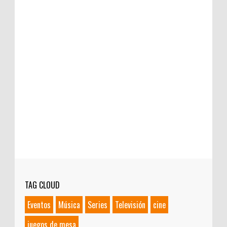
TAG CLOUD
Eventos
Música
Series
Televisión
cine
juegos de mesa