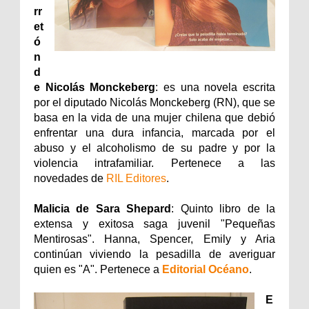
rr
et
ó
n
d
e Nicolás Monckeberg
: es una novela escrita
por el diputado Nicolás Monckeberg (RN), que se
basa en la vida de una mujer chilena que debió
enfrentar una dura infancia, marcada por el
abuso y el alcoholismo de su padre y por la
violencia intrafamiliar. Pertenece a las
novedades de
RIL Editores
.
Malicia de Sara Shepard
: Quinto libro de la
extensa y exitosa saga juvenil "Pequeñas
Mentirosas". Hanna, Spencer, Emily y Aria
continúan viviendo la pesadilla de averiguar
quien es "A". Pertenece a
Editorial Océano
.
E