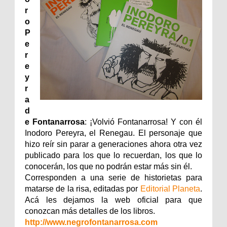
r
o
P
e
r
e
y
r
a
d
e Fontanarrosa
: ¡Volvió Fontanarrosa! Y con él
Inodoro Pereyra, el Renegau. El personaje que
hizo reír sin parar a generaciones ahora otra vez
publicado para los que lo recuerdan, los que lo
conocerán, los que no podrán estar más sin él.
Corresponden a una serie de historietas para
matarse de la risa, editadas por
Editorial Planeta
.
Acá les dejamos la web oficial para que
conozcan más detalles de los libros.
http://www.negrofontanarrosa.com