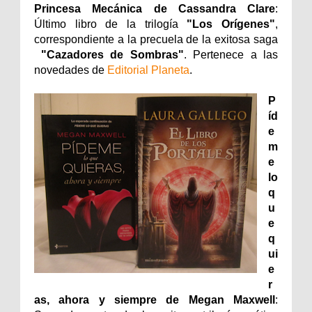
Princesa Mecánica de Cassandra Clare
:
Último libro de la trilogía
"Los Orígenes"
,
correspondiente a la precuela de la exitosa saga
"Cazadores de Sombras"
. Pertenece a las
novedades de
Editorial Planeta
.
P
íd
e
m
e
lo
q
u
e
q
ui
e
r
as, ahora y siempre de Megan Maxwell
: