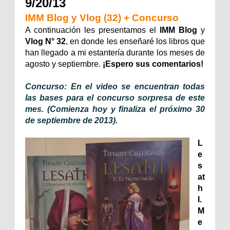
9/20/13
IMM Blog y Vlog (32) + Concurso
A continuación les presentamos el
IMM Blog
y
Vlog N° 32
, en donde les enseñaré los libros que
han llegado a mi estantería durante los meses de
agosto y septiembre.
¡Espero sus comentarios!
Concurso: En el video se encuentran todas
las bases para el concurso sorpresa de este
mes. (Comienza hoy y finaliza el próximo 30
de septiembre de 2013).
L
e
s
at
h
I.
M
e