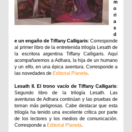
m
o
ri
a
s
d
e un engaño de Tiffany Calligaris
: Corresponde
al primer libro de la entretenida trilogía Lesath de
la escritora argentina Tiffany Calligaris. Aquí
acompañaremos a Adhara, la hija de un humano
y un elfo, en una épica aventura. Corresponde a
las novedades de
Editorial Planeta
.
Lesath II. El trono vacío de Tiffany Calligaris
:
Segundo libro de la trilogía Lesath. Las
aventuras de Adhara continúan y las pruebas de
tornan más peligrosas. Cabe destacar que esta
trilogía ha tenido una excelente crítica por parte
de los lectores y los medios de comunicación.
Corresponde a
Editorial Planeta
.