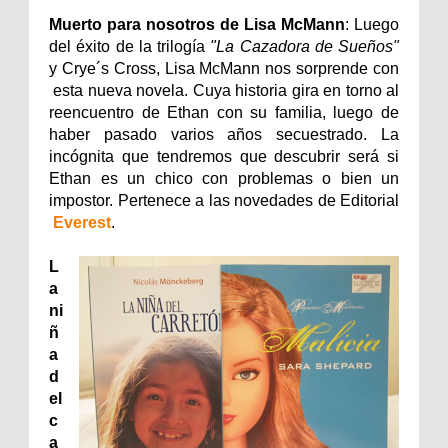
Muerto para nosotros de Lisa McMann
: Luego
del éxito de la trilogía
"La Cazadora de Sueños"
y Crye´s Cross, Lisa McMann nos sorprende con
esta nueva novela. Cuya historia gira en torno al
reencuentro de Ethan con su familia, luego de
haber pasado varios años secuestrado. La
incógnita que tendremos que descubrir será si
Ethan es un chico con problemas o bien un
impostor. Pertenece a las novedades de Editorial
Everest
.
L
a
ni
ñ
a
d
el
c
a