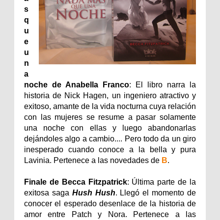
s
q
u
e
u
n
a
noche de Anabella Franco
: El libro narra la
historia de Nick Hagen, un ingeniero atractivo y
exitoso, amante de la vida nocturna cuya relación
con las mujeres se resume a pasar solamente
una noche con ellas y luego abandonarlas
dejándoles algo a cambio.... Pero todo da un giro
inesperado cuando conoce a la bella y pura
Lavinia. Pertenece a las novedades de
B
.
Finale de Becca Fitzpatrick
: Última parte de la
exitosa saga
Hush Hush
. Llegó el momento de
conocer el esperado desenlace de la historia de
amor entre Patch y Nora. Pertenece a las