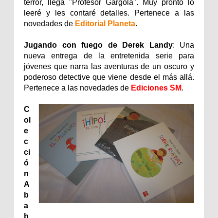
terror, llega "Profesor Gárgola". Muy pronto lo
leeré y les contaré detalles. Pertenece a las
novedades de
Editorial Planeta
.
Jugando con fuego de Derek Landy
: Una
nueva entrega de la entretenida serie para
jóvenes que narra las aventuras de un oscuro y
poderoso detective que viene desde el más allá.
Pertenece a las novedades de
Ediciones SM
.
C
ol
e
c
ci
ó
n
A
b
a
b