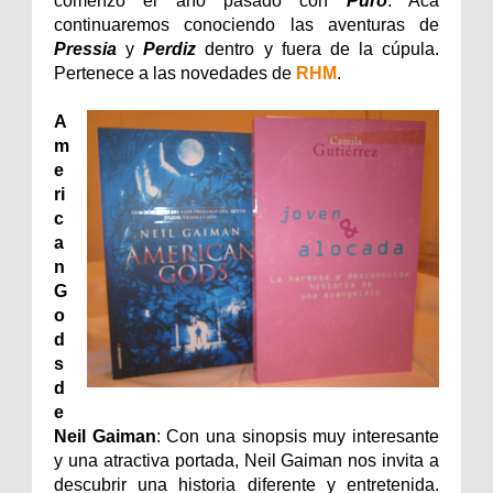
comenzó el año pasado con
Puro
. Acá
continuaremos conociendo las aventuras de
Pressia
y
Perdiz
dentro y fuera de la cúpula.
Pertenece a las novedades de
RHM
.
A
m
e
ri
c
a
n
G
o
d
s
d
e
Neil Gaiman
: Con una sinopsis muy interesante
y una atractiva portada, Neil Gaiman nos invita a
descubrir una historia diferente y entretenida.