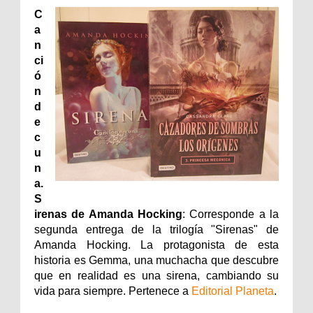
C
a
n
ci
ó
n
d
e
c
u
n
a.
S
irenas de Amanda Hocking
: Corresponde a la
segunda entrega de la trilogía "Sirenas" de
Amanda Hocking. La protagonista de esta
historia es Gemma, una muchacha que descubre
que en realidad es una sirena, cambiando su
vida para siempre. Pertenece a
Editorial Planeta
.