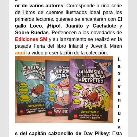
or de varios autores
: Corresponde a una serie
de libros de cuentos ilustrados ideal para los
primeros lectores, quienes se encantarán con
El
gallo Loco
,
¡Hipo!
,
Juanito y Cachalote
y
Sobre Ruedas
. Pertenecen a las novedades de
Ediciones SM
y su lanzamiento se realizó en la
pasada Feria del libro Infantil y Juvenil. Miren
aquí
la video presentación de la colección.
L
a
s
a
v
e
n
t
u
r
a
s del capitán calzoncillo de Dav Pilkey
: Esta