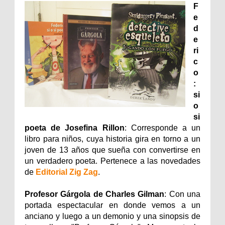
F
e
d
e
ri
c
o
:
si
o
si
poeta de Josefina Rillon
: Corresponde a un
libro para niños, cuya historia gira en torno a un
joven de 13 años que sueña con convertirse en
un verdadero poeta. Pertenece a las novedades
de
Editorial Zig Zag
.
Profesor Gárgola de Charles Gilman
: Con una
portada espectacular en donde vemos a un
anciano y luego a un demonio y una sinopsis de