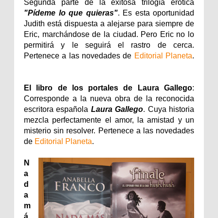
Segunda parte de la exitosa trilogía erótica
"Pídeme lo que quieras"
. Es esta oportunidad
Judith está dispuesta a alejarse para siempre de
Eric, marchándose de la ciudad. Pero Eric no lo
permitirá y le seguirá el rastro de cerca.
Pertenece a las novedades de
Editorial Planeta
.
El libro de los portales de Laura Gallego
:
Corresponde a la nueva obra de la reconocida
escritora española
Laura Gallego
. Cuya historia
mezcla perfectamente el amor, la amistad y un
misterio sin resolver. Pertenece a las novedades
de
Editorial Planeta
.
N
a
d
a
m
á