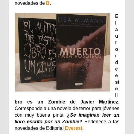
novedades de
B
.
E
l
a
u
t
o
r
d
e
e
st
e
li
bro es un Zombie de Javier Martínez
:
Corresponde a una novela de terror para jóvenes
con muy buena pinta.
¿Se imaginan leer un
libro escrito por un Zombie?
Pertenece a las
novedades de Editorial
Everest
.