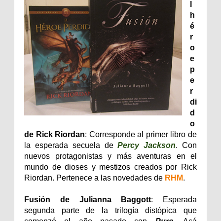
l
h
é
r
o
e
p
e
r
di
d
o
de Rick Riordan
: Corresponde al primer libro de
la esperada secuela de
Percy Jackson
. Con
nuevos protagonistas y más aventuras en el
mundo de dioses y mestizos creados por Rick
Riordan. Pertenece a las novedades de
RHM
.
Fusión de Julianna Baggott
: Esperada
segunda parte de la trilogía distópica que