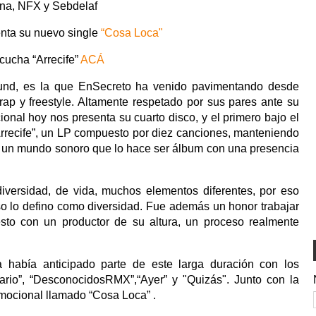
ina, NFX y Sebdelaf
nta su nuevo single
“Cosa Loca"
cucha “Arrecife”
ACÁ
ound, es la que EnSecreto ha venido pavimentando desde
p y freestyle. Altamente respetado por sus pares ante su
onal hoy nos presenta su cuarto disco, y el primero bajo el
“Arrecife”, un LP compuesto por diez canciones, manteniendo
or un mundo sonoro que lo hace ser álbum con una presencia
diversidad, de vida, muchos elementos diferentes, por eso
eso lo defino como diversidad. Fue además un honor trabajar
sto con un productor de su altura, un proceso realmente
 había anticipado parte de este larga duración con los
uario”, “DesconocidosRMX”,“Ayer” y "Quizás". Junto con la
romocional llamado “Cosa Loca” .