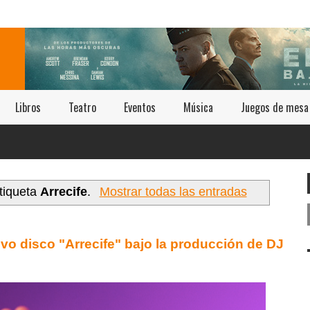
Libros
Teatro
Eventos
Música
Juegos de mesa
tiqueta
Arrecife
.
Mostrar todas las entradas
vo disco "Arrecife" bajo la producción de DJ