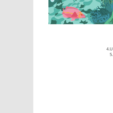
4.U
5