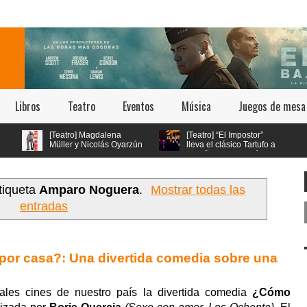
Libros
Teatro
Eventos
Música
Juegos de mesa
[Teatro] Magdalena
[Teatro] “El Impostor”
Müller y Nicolás Oyarzún
lleva el clásico Tartufo a
protagonizan el regreso
los años 70 con música
etty Woman: El Musical” en
en vivo y estética psicodélica
tro San Ginés
tiqueta
Amparo Noguera
.
Mostrar todas las
entradas
or casa?: Una divertida comedia sobre una
ales cines de nuestro país la divertida comedia
¿Cómo