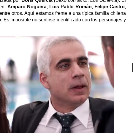
onizada por
Boris Quercia
(Sexo con amor, Los Ochenta)
. El
nen:
Amparo Noguera
,
Luis Pablo Román
,
Felipe Castro
,
 entre otros. Aquí estamos frente a una típica familia chilena
. Es imposible no sentirse identificado con los personajes y