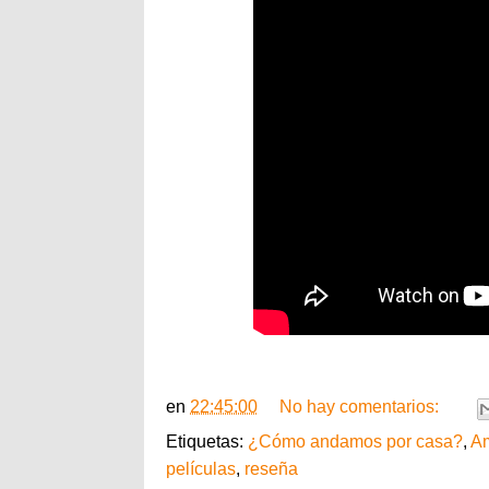
en
22:45:00
No hay comentarios:
Etiquetas:
¿Cómo andamos por casa?
,
A
películas
,
reseña