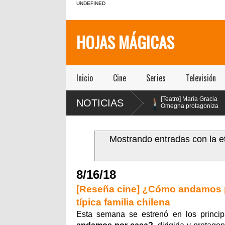
UNDEFINED
HOJAS MÁGICAS
Inicio
Cine
Series
Televisión
[Teatro]
[Teatro] María Gracia
NOTICIAS
PA$$$TA(YO)BA$$$E!!!!
Omegna protagoniza
un viaje febril que
“Las cosas
explora la adicción como
extraordinarias” en el Centro
de “Pr
síntoma social, político y
Cultural San Ginés
el tea
espiritual de nuestra sociedad
Mostrando entradas con la e
llegó a la Sala la Comedia de
Teatro ICTUS
8/16/18
[Reseña cine] ¿Cómo andamos p
típica familia chilena
Esta semana se estrenó en los princip