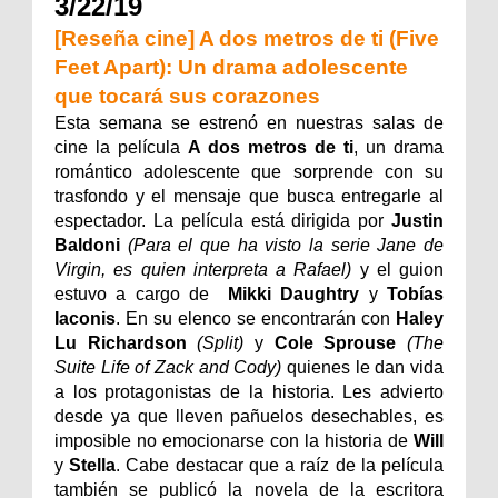
3/22/19
[Reseña cine] A dos metros de ti (Five
Feet Apart): Un drama adolescente
que tocará sus corazones
Esta semana se estrenó en nuestras salas de
cine la película
A dos metros de ti
, un drama
romántico adolescente que sorprende con su
trasfondo y el mensaje que busca entregarle al
espectador. La película está dirigida por
Justin
Baldoni
(Para el que ha visto la serie Jane de
Virgin, es quien interpreta a Rafael)
y el guion
estuvo a cargo de
Mikki Daughtry
y
Tobías
Iaconis
. En su elenco se encontrarán con
Haley
Lu Richardson
(Split)
y
Cole Sprouse
(The
Suite Life of Zack and Cody)
quienes le dan vida
a los protagonistas de la historia. Les advierto
desde ya que lleven pañuelos desechables, es
imposible no emocionarse con la historia de
Will
y
Stella
. Cabe destacar que a raíz de la película
también se publicó la novela de la escritora