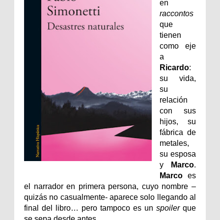
en
raccontos
que
tienen
como eje
a
Ricardo
:
su vida,
su
relación
con sus
hijos, su
fábrica de
metales,
su esposa
y
Marco
.
Marco
es
el narrador en primera persona, cuyo nombre –
quizás no casualmente- aparece solo llegando al
final del libro… pero tampoco es un
spoiler
que
se sepa desde antes.