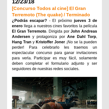
12/23/18
[Concurso Todos al cine] El Gran
Terremoto (The quake) / Terminado
¿Podrás escapar?
- El próximo
jueves 3 de
enero
llega a nuestros cines favoritos la película
El Gran Terremoto
. Dirigida por
John Andreas
Andersen
y protagoniza por
Ane Dahl Torp
,
Hang Tran
y
Kristoffer Joner
¡No se la pueden
perder! Para celebrarlo les traemos un
espectacular concurso para ganar invitaciones
para verla. Participar es muy fácil, solamente
deben completar el formulario adjunto y ser
seguidores de nuestras redes sociales.