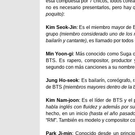
está compuesta por 7 chicos, todos core
no es necesario presentarlos, pero hay
poquito)
:
Kim Seok-Jin
: Es el miembro mayor de 
grupo
(miembro considerado uno de los
bailarín y cantante)
, es llamado por todos
Min Yoon-gi
: Más conocido como Suga o
BTS. Es rapero, compositor, productor
segundo con más canciones a su nombr
Jung Ho-seok
: Es bailarín, coreógrafo,
de BTS
(miembros mayores dentro de la 
Kim Nam-joon
: Es el líder de BTS y el
habla inglés con fluidez y además por s
hecho, en un inicio
(hasta el año pasado
“RM”. También es modelo y compositor c
Park Ji-min
: Conocido desde un principi