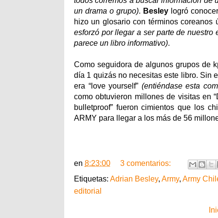
todos corremos a buscar información de un
un drama o grupo)
.
Besley
logró conocer 
hizo un glosario con términos coreanos 
esforzó por llegar a ser parte de nuestro
parece un libro informativo)
.
Como seguidora de algunos grupos de k
día 1 quizás no necesitas este libro. Sin 
era “love yourself”
(entiéndase esta com
como obtuvieron millones de visitas en 
bulletproof” fueron cimientos que los c
ARMY para llegar a los más de 56 millone
en
8:23:00
3 comentarios:
Etiquetas:
Adrian Besley
,
Army
,
Army Chil
editorial
Ini