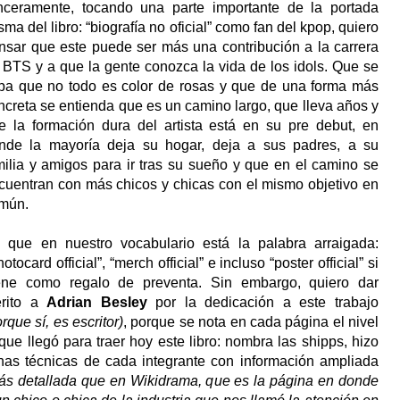
nceramente, tocando una parte importante de la portada
sma del libro: “biografía no oficial” como fan del kpop, quiero
nsar que este puede ser más una contribución a la carrera
 BTS y a que la gente conozca la vida de los idols. Que se
pa que no todo es color de rosas y que de una forma más
ncreta se entienda que es un camino largo, que lleva años y
e la formación dura del artista está en su pre debut, en
nde la mayoría deja su hogar, deja a sus padres, a su
milia y amigos para ir tras su sueño y que en el camino se
cuentran con más chicos y chicas con el mismo objetivo en
mún.
 que en nuestro vocabulario está la palabra arraigada:
otocard official”, “merch official” e incluso “poster official” si
ene como regalo de preventa. Sin embargo, quiero dar
rito a
Adrian Besley
por la dedicación a este trabajo
rque sí, es escritor)
, porque se nota en cada página el nivel
 que llegó para traer hoy este libro: nombra las shipps, hizo
chas técnicas de cada integrante con información ampliada
ás detallada que en Wikidrama, que es la página en donde