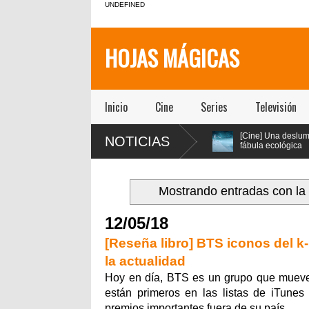
UNDEFINED
HOJAS MÁGICAS
Inicio
Cine
Series
Televisión
ena
[Teatro] “El Impostor”
[Cine] Una deslumbrante
NOTICIAS
s Oyarzún
lleva el clásico Tartufo a
fábula ecológica
 regreso
los años 70 con música
seleccionada en los
sical” en
en vivo y estética psicodélica
festivales de Cannes y Annecy
llega a cines chilenos este 23 d
julio
Mostrando entradas con la
12/05/18
[Reseña libro] BTS iconos del k
la actualidad
Hoy en día, BTS es un grupo que mueve 
están primeros en las listas de iTune
premios importantes fuera de su país.