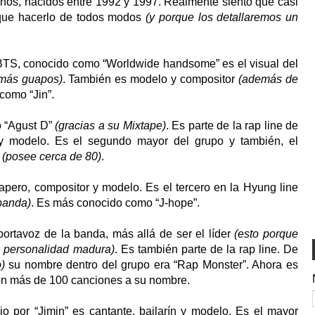
anos, nacidos entre 1992 y 1997. Realmente siento que casi
 que hacerlo de todos modos
(y porque los detallaremos un
BTS, conocido como “Worldwide handsome” es el visual del
 más guapos)
. También es modelo y compositor
(además de
 como “Jin”.
 “Agust D”
(gracias a su Mixtape)
. Es parte de la rap line de
 y modelo. Es el segundo mayor del grupo y también, el
e
(posee cerca de 80)
.
 rapero, compositor y modelo. Es el tercero en la Hyung line
banda)
. Es más conocido como “J-hope”.
 portavoz de la banda, más allá de ser el líder
(esto porque
u personalidad madura)
. Es también parte de la rap line. De
)
su nombre dentro del grupo era “Rap Monster”. Ahora es
on más de 100 canciones a su nombre.
o por “Jimin” es cantante, bailarín y modelo. Es el mayor