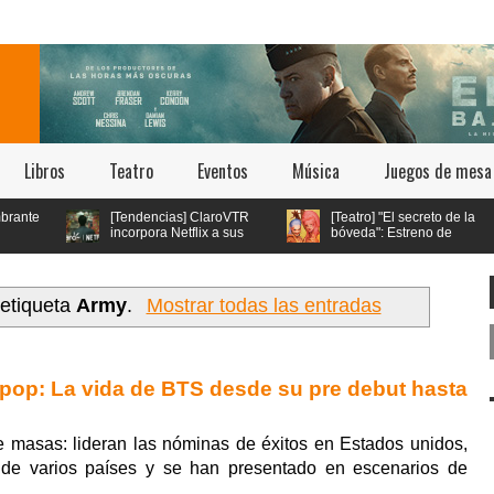
Libros
Teatro
Eventos
Música
Juegos de mesa
[Tendencias] ClaroVTR
[Teatro] "El secreto de la
incorpora Netflix a sus
bóveda": Estreno de
planes y se convierte en
Teatro Queer en Teatro
el único operador con esta oferta
Bellavista
e
en Chile
 etiqueta
Army
.
Mostrar todas las entradas
-pop: La vida de BTS desde su pre debut hasta
masas: lideran las nóminas de éxitos en Estados unidos,
s de varios países y se han presentado en escenarios de