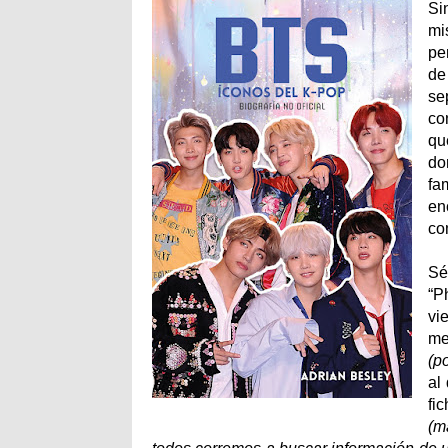
Si
mi
pe
de
se
co
qu
do
fa
en
co
Sé
“Ph
vi
me
(po
al
fi
(m