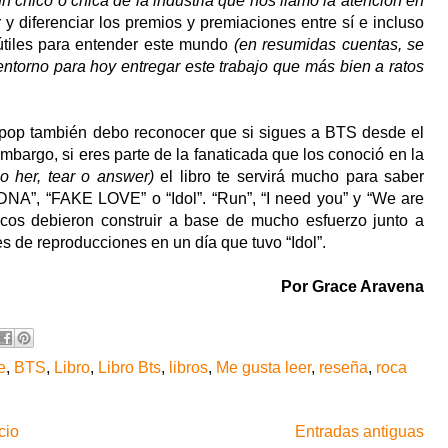
 chico o chica de la industria que nos llamó la atención en
y diferenciar los premios y premiaciones entre sí e incluso
útiles para entender este mundo
(en resumidas cuentas, se
 entorno para hoy entregar este trabajo que más bien a ratos
pop también debo reconocer que si sigues a BTS desde el
embargo, si eres parte de la fanaticada que los conoció en la
o her, tear o answer)
el libro te servirá mucho para saber
“DNA”, “FAKE LOVE” o “Idol”. “Run”, “I need you” y “We are
hicos debieron construir a base de mucho esfuerzo junto a
s de reproducciones en un día que tuvo “Idol”.
Por Grace Aravena
e
,
BTS
,
Libro
,
Libro Bts
,
libros
,
Me gusta leer
,
reseña
,
roca
cio
Entradas antiguas