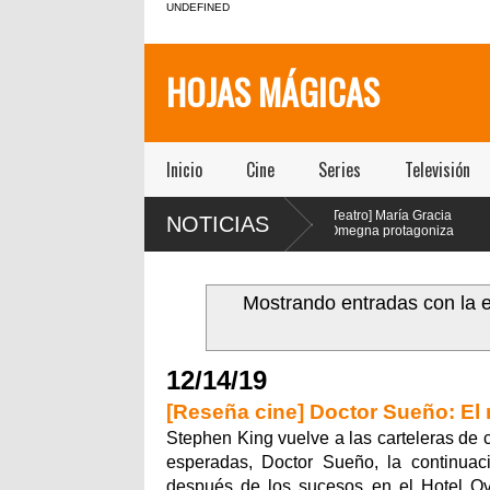
UNDEFINED
HOJAS MÁGICAS
Inicio
Cine
Series
Televisión
[Teatro]
[Teatro] María Gracia
[Te
NOTICIAS
PA$$$TA(YO)BA$$$E!!!!
Omegna protagoniza
Mül
un viaje febril que
“Las cosas
pro
plora la adicción como
extraordinarias” en el Centro
de “Pretty
ntoma social, político y
Cultural San Ginés
el teatro S
piritual de nuestra sociedad
Mostrando entradas con la 
egó a la Sala la Comedia de
atro ICTUS
12/14/19
[Reseña cine] Doctor Sueño: El
Stephen King vuelve a las carteleras de 
esperadas, Doctor Sueño, la continuaci
después de los sucesos en el Hotel O