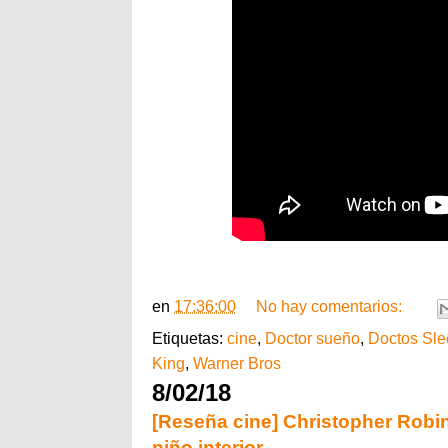
en
17:36:00
No hay comentarios:
Etiquetas:
cine
,
Doctor sueño
,
Doctos Sle
King
,
Warner Bros
8/02/18
[Reseña cine] Christopher Robin
niño interior