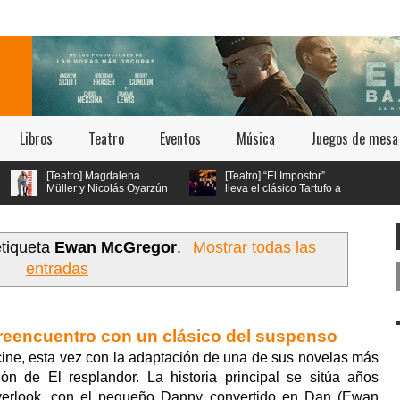
Libros
Teatro
Eventos
Música
Juegos de mesa
atro] Magdalena
[Teatro] “El Impostor”
ler y Nicolás Oyarzún
lleva el clásico Tartufo a
tagonizan el regreso
los años 70 con música
 Woman: El Musical” en
en vivo y estética psicodélica
an Ginés
etiqueta
Ewan McGregor
.
Mostrar todas las
entradas
 reencuentro con un clásico del suspenso
cine, esta vez con la adaptación de una de sus novelas más
ón de El resplandor. La historia principal se sitúa años
verlook, con el pequeño Danny convertido en Dan (Ewan