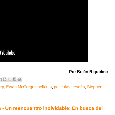
Por Belén Riquelme
ep
,
Ewan McGregor
,
película
,
películas
,
reseña
,
Stephen
 - Un reencuentro inolvidable: En busca del