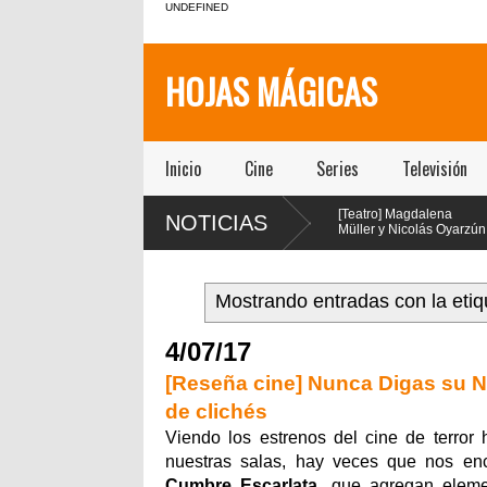
UNDEFINED
HOJAS MÁGICAS
Inicio
Cine
Series
Televisión
[Teatro] María Gracia
[Teatro] Magdalena
NOTICIAS
Omegna protagoniza
Müller y Nicolás Oyarzún
“Las cosas
protagonizan el regreso
extraordinarias” en el Centro
de “Pretty Woman: El Musical” en
en viv
Cultural San Ginés
el teatro San Ginés
Mostrando entradas con la eti
4/07/17
[Reseña cine] Nunca Digas su N
de clichés
Viendo los estrenos del cine de terro
nuestras salas, hay veces que nos en
Cumbre Escarlata
, que agregan elem