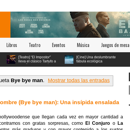
Libros
Teatro
Eventos
Música
Juegos de mesa
[Teatro] “El Impostor”
[Cine] Una deslumbrante
lleva el clásico Tartufo a
fábula ecológica
los años 70 con música
seleccionada en los
o y estética psicodélica
festivales de Cannes y Annecy
llega a cines chilenos este 23 de
julio
queta
Bye bye man
.
Mostrar todas las entradas
ombre (Bye bye man): Una insípida ensalada
r hollywoodense que llegan cada vez en mayor cantidad a
contramos con gratas sorpresas, como
El Conjuro
o
La
entos más maduros y con mayor contenido a los sustos