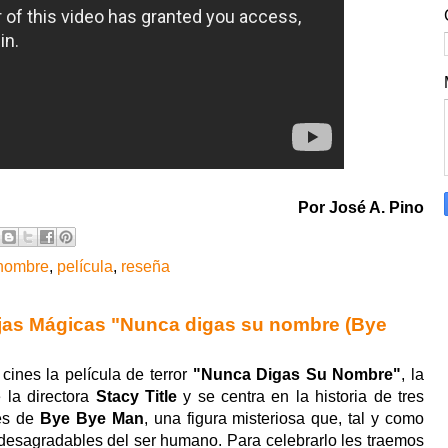
Por José A. Pino
 nombre
,
película
,
reseña
jas Mágicas "Nunca digas su nombre (Bye
 cines la película de terror
"Nunca Digas Su Nombre"
, la
 la directora
Stacy Title
y se centra en la historia de tres
nes de
Bye Bye Man
, una figura misteriosa que, tal y como
 desagradables del ser humano. Para celebrarlo les traemos