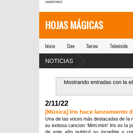
UNDEFINED
HOJAS MÁGICAS
Inicio
Cine
Series
Televisión
 la
NOTICIAS
o
Mostrando entradas con la e
2/11/22
[Música] Iris hace lanzamiento d
Una de las voces más destacadas de la 
su exitosa cancion ‘Mirri-mirri’ Iris es l
de este año publicó su increíble y co