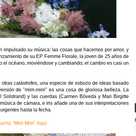
han impulsado su música: las cosas que hacemos por amor, y
lanzamiento de su EP Femme Florale, la joven de 25 años de
 el océano, moviéndose y cambiando; el cambio es casi un
 y otras catástrofes, una especie de esbozo de ideas basado
ersión de "mirri-mirri" es una cosa de gloriosa belleza. La
ell Solstrand) y las cuerdas (Carmen Bóveda y Mari Birgitte
música de cámara, e iris añade una de sus interpretaciones
rgentes hasta la fecha.
ucha "Mirri Mirri" Aquí