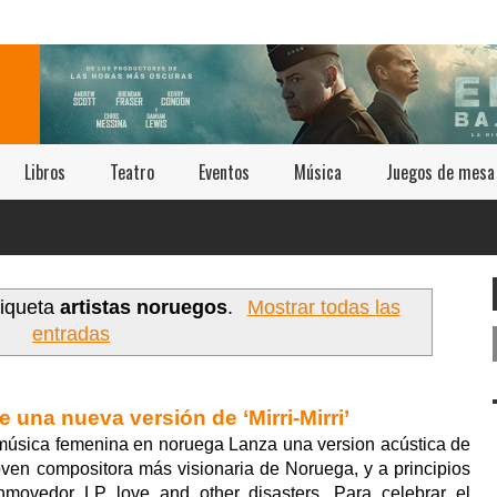
Libros
Teatro
Eventos
Música
Juegos de mesa
tiqueta
artistas noruegos
.
Mostrar todas las
entradas
e una nueva versión de ‘Mirri-Mirri’
música femenina en noruega Lanza una version acústica de
a joven compositora más visionaria de Noruega, y a principios
nmovedor LP love and other disasters. Para celebrar el