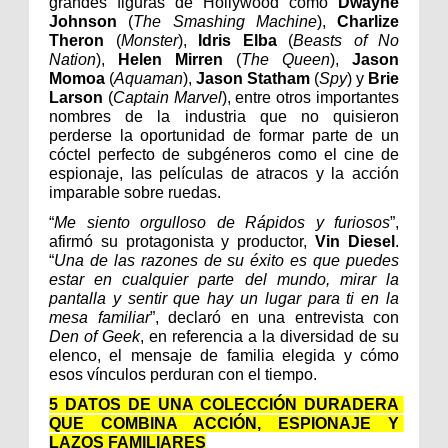
grandes figuras de Hollywood como 
Dwayne 
Johnson
 (
The Smashing Machine
), 
Charlize 
Theron
 (
Monster
), 
Idris Elba
 (
Beasts of No 
Nation
), 
Helen Mirren
 (
The Queen
), 
Jason 
Momoa
 (
Aquaman
), 
Jason Statham
 (
Spy
) y 
Brie 
Larson
 (
Captain Marvel
), entre otros importantes 
nombres de la industria que no quisieron 
perderse la oportunidad de formar parte de un 
cóctel perfecto de subgéneros como el cine de 
espionaje, las películas de atracos y la acción 
imparable sobre ruedas.
“
Me siento orgulloso de Rápidos y furiosos
”, 
afirmó su protagonista y productor, 
Vin Diesel
. 
“
Una de las razones de su éxito es que puedes 
estar en cualquier parte del mundo, mirar la 
pantalla y sentir que hay un lugar para ti en la 
mesa familiar
”, declaró en una entrevista con 
Den of Geek
, en referencia a la diversidad de su 
elenco, el mensaje de familia elegida y cómo 
esos vínculos perduran con el tiempo.
5 DATOS DE UNA COLECCIÓN DURADERA 
QUE COMBINA ACCIÓN, ESPIONAJE Y 
LAZOS FAMILIARES