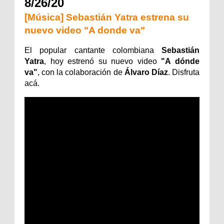
8/26/20
[Música] Sebastián Yatra estrena su
nuevo video "A donde va"
El popular cantante colombiana
Sebastián
Yatra
, hoy estrenó su nuevo video
"A dónde
va"
, con la colaboración de
Álvaro Díaz
. Disfruta
acá.