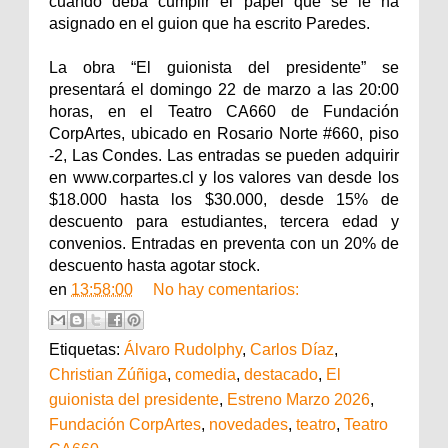
cuando deba cumplir el papel que se le ha
asignado en el guion que ha escrito Paredes.
La obra “El guionista del presidente” se
presentará el domingo 22 de marzo a las 20:00
horas, en el Teatro CA660 de Fundación
CorpArtes, ubicado en Rosario Norte #660, piso
-2, Las Condes. Las entradas se pueden adquirir
en www.corpartes.cl y los valores van desde los
$18.000 hasta los $30.000, desde 15% de
descuento para estudiantes, tercera edad y
convenios. Entradas en preventa con un 20% de
descuento hasta agotar stock.
en
13:58:00
No hay comentarios:
Etiquetas:
Álvaro Rudolphy
,
Carlos Díaz
,
Christian Zúñiga
,
comedia
,
destacado
,
El
guionista del presidente
,
Estreno Marzo 2026
,
Fundación CorpArtes
,
novedades
,
teatro
,
Teatro