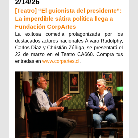
2/14/26
[Teatro] “El guionista del presidente”:
La imperdible sátira política llega a
Fundación CorpArtes
La exitosa comedia protagonizada por los
destacados actores nacionales Álvaro Rudolphy,
Carlos Díaz y Christián Zúñiga, se presentará el
22 de marzo en el Teatro CA660. Compra tus
entradas en
www.corpartes.cl
.