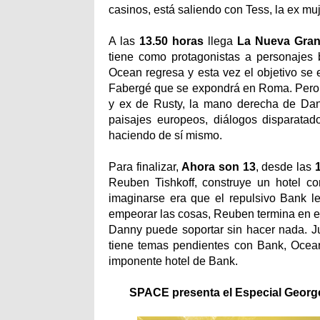
casinos, está saliendo con Tess, la ex m
A las
13.50 horas
llega
La Nueva Gran
tiene como protagonistas a personajes 
Ocean regresa y esta vez el objetivo se
Fabergé que se expondrá en Roma. Pero e
y ex de Rusty, la mano derecha de Dan
paisajes europeos, diálogos disparatad
haciendo de sí mismo.
Para finalizar,
Ahora son 13
, desde las
Reuben Tishkoff, construye un hotel co
imaginarse era que el repulsivo Bank le
empeorar las cosas, Reuben termina en el
Danny puede soportar sin hacer nada. J
tiene temas pendientes con Bank, Ocean
imponente hotel de Bank.
SPACE presenta el Especial George 