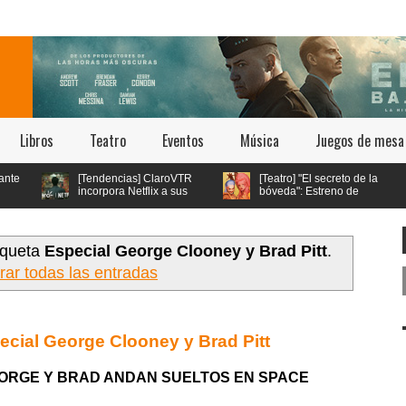
Libros
Teatro
Eventos
Música
Juegos de mesa
[Tendencias] ClaroVTR
[Teatro] "El secreto de la
incorpora Netflix a sus
bóveda": Estreno de
planes y se convierte en
Teatro Queer en Teatro
el único operador con esta oferta
Bellavista
en Chile
iqueta
Especial George Clooney y Brad Pitt
.
rar todas las entradas
ecial George Clooney y Brad Pitt
EORGE Y BRAD ANDAN SUELTOS EN SPACE