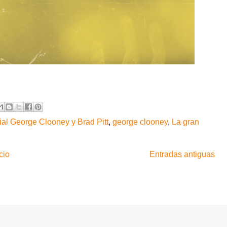
al George Clooney y Brad Pitt
,
george clooney
,
La gran
cio
Entradas antiguas