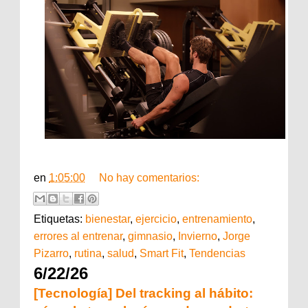
en
1:05:00
No hay comentarios:
Etiquetas:
bienestar
,
ejercicio
,
entrenamiento
,
errores al entrenar
,
gimnasio
,
Invierno
,
Jorge
Pizarro
,
rutina
,
salud
,
Smart Fit
,
Tendencias
6/22/26
[Tecnología] Del tracking al hábito: