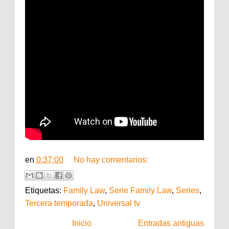
en
0:37:00
No hay comentarios:
Etiquetas:
Family Law
,
Serie Family Law
,
Series
,
Tercera temporada
,
Universal tv
Inicio
Entradas antiguas