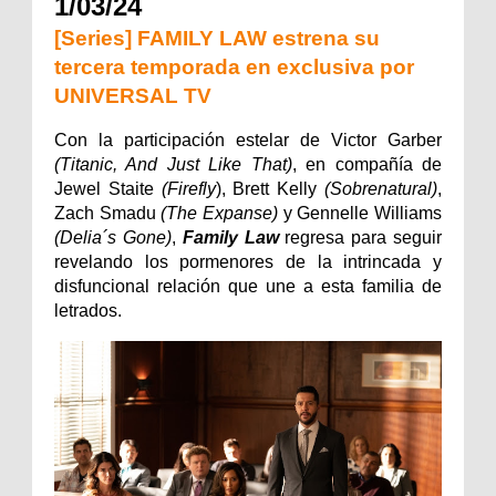
1/03/24
[Series] FAMILY LAW estrena su
tercera temporada en exclusiva por
UNIVERSAL TV
Con la participación estelar de Victor Garber 
(Titanic, And Just Like That)
, en compañía de 
Jewel Staite 
(Firefly
), Brett Kelly 
(Sobrenatural)
, 
Zach Smadu 
(The Expanse)
 y Gennelle Williams 
(Delia´s Gone)
, 
Family Law
 regresa para seguir 
revelando los pormenores de la intrincada y 
disfuncional relación que une a esta familia de 
letrados.