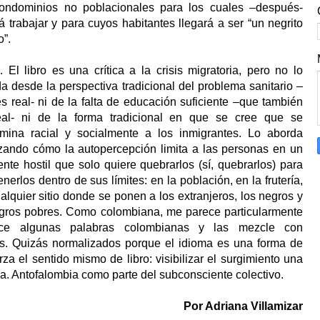
condominios no poblacionales para los cuales –después-
á trabajar y para cuyos habitantes llegará a ser “un negrito
”.
 El libro es una crítica a la crisis migratoria, pero no lo
a desde la perspectiva tradicional del problema sanitario –
s real- ni de la falta de educación suficiente –que también
eal- ni de la forma tradicional en que se cree que se
imina racial y socialmente a los inmigrantes. Lo aborda
zando cómo la autopercepción limita a las personas en un
nte hostil que solo quiere quebrarlos (sí, quebrarlos) para
nerlos dentro de sus límites: en la población, en la frutería,
alquier sitio donde se ponen a los extranjeros, los negros y
egros pobres. Como colombiana, me parece particularmente
ice algunas palabras colombianas y las mezcle con
s. Quizás normalizados porque el idioma es una forma de
rza el sentido mismo de libro: visibilizar el surgimiento una
a. Antofalombia como parte del subconsciente colectivo.
Por Adriana Villamizar