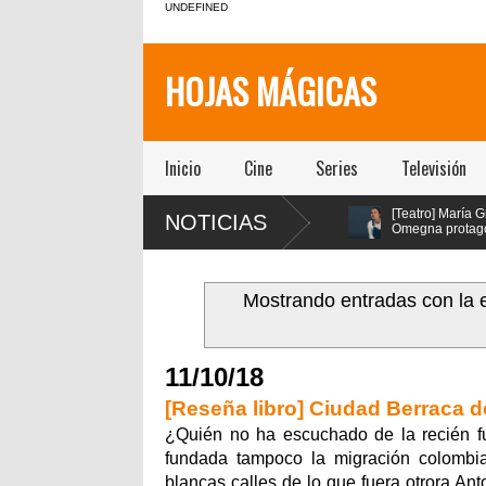
UNDEFINED
HOJAS MÁGICAS
Inicio
Cine
Series
Televisión
as Condes
[Teatro]
[Teatro] María Gracia
NOTICIAS
 125 años con
PA$$$TA(YO)BA$$$E!!!!
Omegna protagoniza
el primer
un viaje febril que
“Las cosas
diovisual
explora la adicción como
extraordinarias” en el Centro
e
síntoma social, político y
Cultural San Ginés
espiritual de nuestra sociedad
Mostrando entradas con la 
llegó a la Sala la Comedia de
Teatro ICTUS
11/10/18
[Reseña libro] Ciudad Berraca 
¿Quién no ha escuchado de la recién f
fundada tampoco la migración colombi
blancas calles de lo que fuera otrora An