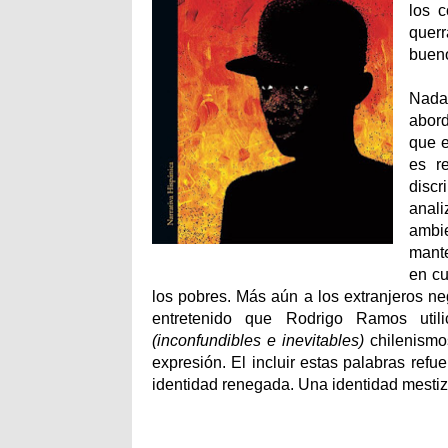
los 
querr
bueno
Nada.
abord
que e
es r
discr
anali
ambie
mante
en cu
los pobres. Más aún a los extranjeros n
entretenido que Rodrigo Ramos util
(inconfundibles e inevitables)
chilenismo
expresión. El incluir estas palabras refue
identidad renegada. Una identidad mestiz