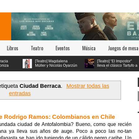
Libros
Teatro
Eventos
Música
Juegos de mesa
[Teatro] Magdalena
[Teatro] “El Impostor”
Müller y Nicolás Oyarzún
lleva el clásico Tartufo a
protagonizan el regreso
los años 70 con música
de “Pretty Woman: El Musical” en
en vivo y estética psicodélica
el teatro San Ginés
etiqueta
Ciudad Berraca
.
Mostrar todas las
entradas
de Rodrigo Ramos: Colombianos en Chile
undada ciudad de Antofalombia? Bueno, como que recién
ana ya lleva sus años de auge. Poco a poco las no-tan
tofagasta se han ido tupiendo de un cálido negro caribe. Un