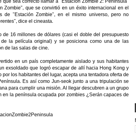
e que sea correcto llamar a "Estación Zombie 2: Península"
ión Zombie", que se convirtió en un éxito internacional en el
s de "Estación Zombie", en el mismo universo, pero no
erentes", dice el cineasta.
o de 16 millones de dólares (casi el doble del presupuesto
 de la película original) y se posiciona como una de las
ión de las salas de cine.
ertido en un país completamente aislado y sus habitantes
un exsoldado que logró escapar de allí hacia Hong Kong y
 por los habitantes del lugar, acepta una tentadora oferta de
Península. Es así como Jun-seok junto a una tripulación se
a para cumplir una misión. Al llegar descubren a un grupo
en en la península ocupada por zombies ¿Serán capaces de
stacionZombie2Peninsula