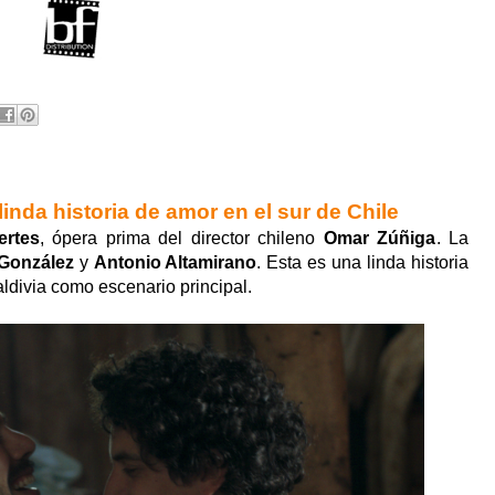
inda historia de amor en el sur de Chile
ertes
, ópera prima del director chileno
Omar Zúñiga
. La
González
y
Antonio Altamirano
. Esta es una linda historia
ldivia como escenario principal.