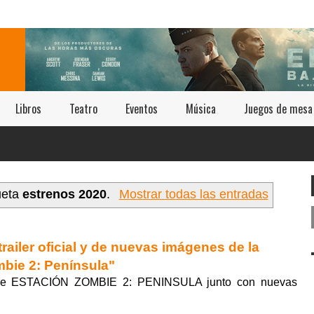
Libros
Teatro
Eventos
Música
Juegos de mesa
ueta
estrenos 2020
.
Mostrar todas las entradas
trailer oficial y de nuevas imágenes de la
mbie 2: Península"
ial de ESTACIÓN ZOMBIE 2: PENINSULA junto con nuevas