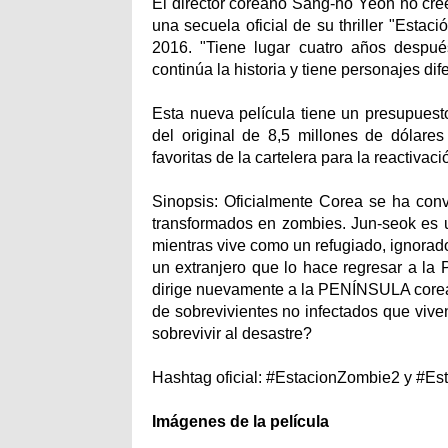
El director coreano Sang-ho Yeon no cre
una secuela oficial de su thriller "Estac
2016. "Tiene lugar cuatro años despué
continúa la historia y tiene personajes dif
Esta nueva película tiene un presupuest
del original de 8,5 millones de dólares
favoritas de la cartelera para la reactivac
Sinopsis: Oficialmente Corea se ha conv
transformados en zombies. Jun-seok es 
mientras vive como un refugiado, ignorado
un extranjero que lo hace regresar a la 
dirige nuevamente a la PENÍNSULA corean
de sobrevivientes no infectados que viv
sobrevivir al desastre?
Hashtag oficial: #EstacionZombie2 y #E
Imágenes de la película