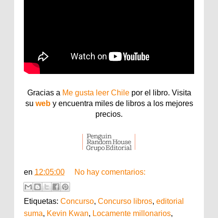
Gracias a
Me gusta leer Chile
por el libro. Visita
su
web
y encuentra miles de libros a los mejores
precios.
en
12:05:00
No hay comentarios:
Etiquetas:
Concurso
,
Concurso libros
,
editorial
suma
,
Kevin Kwan
,
Locamente millonarios
,