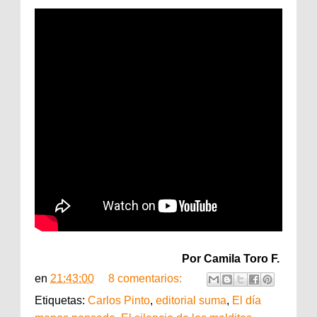
Por Camila Toro F.
en
21:43:00
8 comentarios:
Etiquetas:
Carlos Pinto
,
editorial suma
,
El día