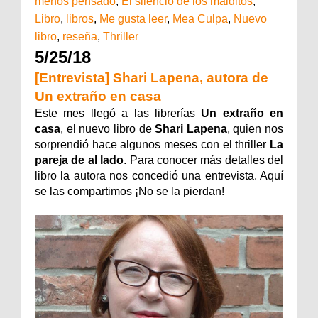
menos pensado
,
El silencio de los malditos
,
Libro
,
libros
,
Me gusta leer
,
Mea Culpa
,
Nuevo
libro
,
reseña
,
Thriller
5/25/18
[Entrevista] Shari Lapena, autora de
Un extraño en casa
Este mes llegó a las librerías
Un extraño en
casa
, el nuevo libro de
Shari Lapena
, quien nos
sorprendió hace algunos meses con el thriller
La
pareja de al lado
. Para conocer más detalles del
libro la autora nos concedió una entrevista. Aquí
se las compartimos ¡No se la pierdan!