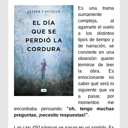
Es una trama
sumamente
compleja, al
agarrarle el vuelo
a los distintos
tipos de tiempo y
de narración, se
convierte en una
obsesión querer
terminar de leer
la obra. Es
emocionante no
saber qué será lo
siguiente que va
a pasar, por
momentos me
encontraba pensando:
“oh, tengo muchas
preguntas, ¡necesito respuestas!”
.
Las casi 450 páginas se pasan en un soplido. Es