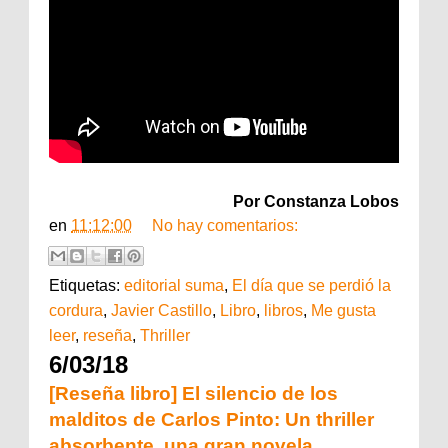
Por Constanza Lobos
en
11:12:00
No hay comentarios:
Etiquetas:
editorial suma
,
El día que se perdió la
cordura
,
Javier Castillo
,
Libro
,
libros
,
Me gusta
leer
,
reseña
,
Thriller
6/03/18
[Reseña libro] El silencio de los
malditos de Carlos Pinto: Un thriller
absorbente, una gran novela