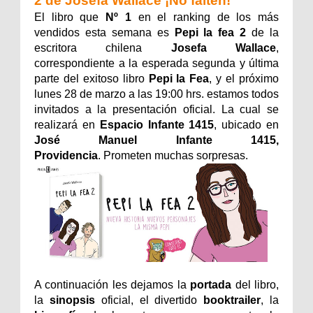
2 de Josefa Wallace ¡No falten!
El libro que
Nº 1
en el ranking de los más
vendidos esta semana es
Pepi la fea 2
de la
escritora chilena
Josefa Wallace
,
correspondiente a la esperada segunda y última
parte del exitoso libro
Pepi la Fea
, y el próximo
lunes 28 de marzo a las 19:00 hrs. estamos todos
invitados a la presentación oficial. La cual se
realizará en
Espacio Infante 1415
, ubicado en
José Manuel Infante 1415,
Providencia
. Prometen muchas sorpresas.
A continuación les dejamos la
portada
del libro,
la
sinopsis
oficial, el divertido
booktrailer
, la