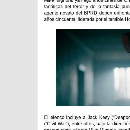
Mike Mignola, ya llegó a los cines de Ch
fanáticos del terror y de la fantasía p
agente novato del BPRD deben enfrenta
años cincuenta, liderada por el temible 
El elenco incluye a Jack Kesy (“Deapool
(“Civil War”), entre otros, bajo la direcci