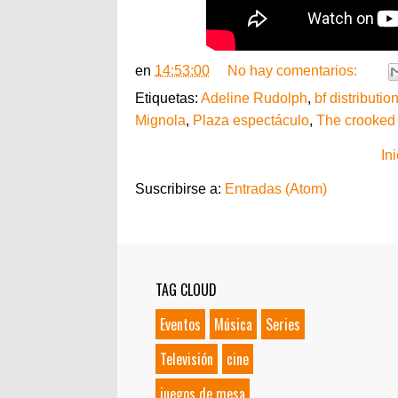
en
14:53:00
No hay comentarios:
Etiquetas:
Adeline Rudolph
,
bf distributio
Mignola
,
Plaza espectáculo
,
The crooked
Ini
Suscribirse a:
Entradas (Atom)
TAG CLOUD
Eventos
Música
Series
Televisión
cine
juegos de mesa