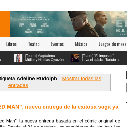
Libros
Teatro
Eventos
Música
Juegos de mesa
[Teatro] Magdalena
[Teatro] “El Impostor”
Müller y Nicolás Oyarzún
lleva el clásico Tartufo a
protagonizan el regreso
los años 70 con música
de “Pretty Woman: El Musical” en
en vivo y estética psicodélica
el teatro San Ginés
tiqueta
Adeline Rudolph
.
Mostrar todas las
entradas
MAN”, nueva entrega de la exitosa saga ya
ed Man”, la nueva entrega basada en el cómic original de