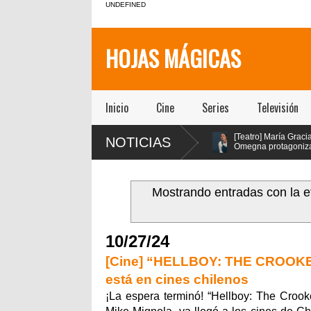
UNDEFINED
HOJAS MÁGICAS
Inicio
Cine
Series
Televisión
des
[Teatro]
[Teatro] María Gracia
NOTICIAS
ños con
PA$$$TA(YO)BA$$$E!!!!
Omegna protagoniza
mer
un viaje febril que
“Las cosas
ual
explora la adicción como
extraordinarias” en el Centro
síntoma social, político y
Cultural San Ginés
espiritual de nuestra sociedad
Mostrando entradas con la e
llegó a la Sala la Comedia de
Teatro ICTUS
10/27/24
[Cine] “HELLBOY: THE CROOKED 
está en cines chilenos
¡La espera terminó! “Hellboy: The Crook