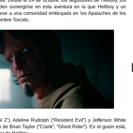
ile. Desde el 24 de octubre, los seguidores de Hellboy, los
ueden sumergirse en esta aventura en la que Hellboy y un
rse a una comunidad embrujada en los Apalaches de los
Hombre Torcido.
 2”), Adeline Rudolph (“Resident Evil”) y Jefferson White
ón de Brian Taylor (“Crank”, “Ghost Rider”). En el guion está,