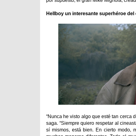
por supuesto, el gran Mike Mignola, crea
Hellboy un interesante superhéroe d
“Nunca he visto algo que esté tan cerca d
saga. “Siempre quiero respetar al cineast
sí mismos, está bien. En cierto modo, m