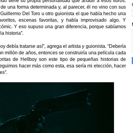
o tiene su propia personalidad que añadir a esos libros.
de una forma determinada y, al parecer, él no vino con sus
 Guillermo Del Toro u otro guionista el que había hecho una
voritos, escenas favoritas, y había improvisado algo. Y
 cómic. Y eso supuso una gran diferencia, porque sabíamos
la historia”.
 debía tratarse así”, agrega el artista y guionista. “Debería
n millón de años, entonces se construiría una película cada
oritas de Hellboy son este tipo de pequeñas historias de
seguimos hacer más como esta, esa sería mi elección, hacer
tes”.