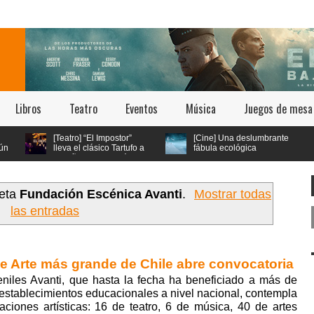
Libros
Teatro
Eventos
Música
Juegos de mesa
[Teatro] “El Impostor”
[Cine] Una deslumbrante
lleva el clásico Tartufo a
fábula ecológica
los años 70 con música
seleccionada en los
 vivo y estética psicodélica
festivales de Cannes y Annecy
llega a cines chilenos este 23 de
julio
ueta
Fundación Escénica Avanti
.
Mostrar todas
las entradas
 de Arte más grande de Chile abre convocatoria
veniles Avanti, que hasta la fecha ha beneficiado a más de
establecimientos educacionales a nivel nacional, contempla
aciones artísticas: 16 de teatro, 6 de música, 40 de artes