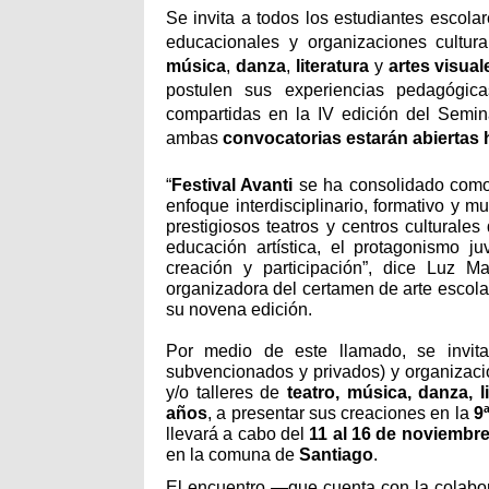
Se invita a todos los estudiantes escol
educacionales y organizaciones cultur
música
,
danza
,
literatura
y
artes visual
postulen sus experiencias pedagógicas
compartidas en la IV edición del Semin
ambas
convocatorias estarán abiertas h
“
Festival Avanti
se ha consolidado como 
enfoque interdisciplinario, formativo y m
prestigiosos teatros y centros culturale
educación artística, el protagonismo ju
creación y participación”, dice Luz M
organizadora del certamen de arte escola
su novena edición.
Por medio de este llamado, se invita 
subvencionados y privados) y organizaci
y/o talleres de
teatro, música, danza, l
años
, a presentar sus creaciones en la
9
llevará a cabo del
11 al 16 de noviembr
en la comuna de
Santiago
.
El encuentro
—
que cuenta c
on la colab