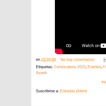
en
23:34:00
No hay comentarios:
Etiquetas:
Convocatoria 2023
,
Eventos
,
F
Avanti
Ini
Suscribirse a:
Entradas (Atom)