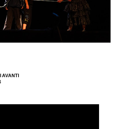
l AVANTI
4