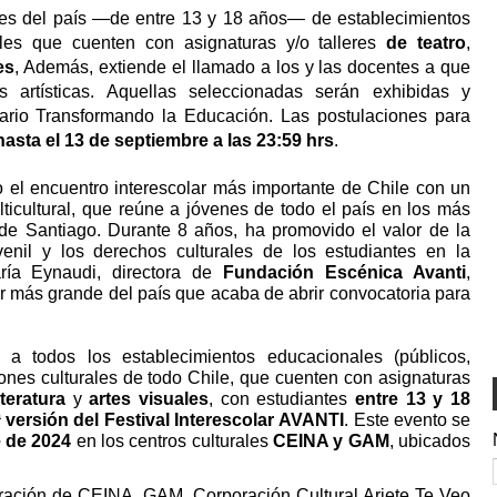
ares del país —de entre 13 y 18 años— de establecimientos
ales que cuenten con asignaturas y/o talleres
de teatro
,
es
, Además, extiende el llamado a los y las docentes a que
 artísticas. Aquellas seleccionadas serán exhibidas y
ario Transformando la Educación. Las postulaciones para
asta el 13 de septiembre a las 23:59 hrs
.
el encuentro interescolar más importante de Chile con un
ulticultural, que reúne a jóvenes de todo el país en los más
s de Santiago. Durante 8 años, ha promovido el valor de la
venil y los derechos culturales de los estudiantes en la
aría Eynaudi, directora de
Fundación Escénica Avanti
,
r más grande del país que acaba de abrir convocatoria para
a todos los establecimientos educacionales (públicos,
ones culturales de todo Chile, que cuenten con asignaturas
iteratura
y
artes visuales
, con estudiantes
entre 13 y 18
ª versión del Festival Interescolar
AVANTI
. Este evento se
e de 2024
en los centros culturales
CEINA y GAM
, ubicados
oración de CEINA, GAM, Corporación Cultural Ariete
Te Veo