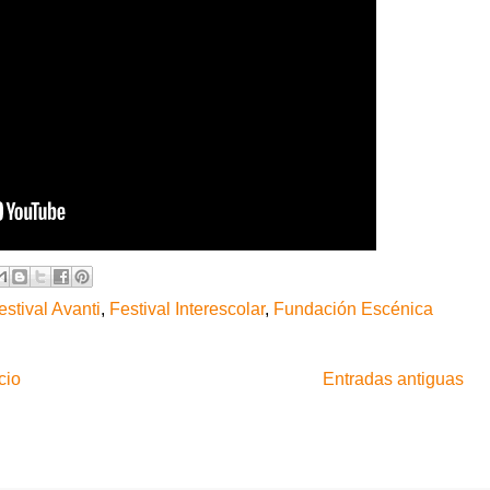
estival Avanti
,
Festival Interescolar
,
Fundación Escénica
cio
Entradas antiguas