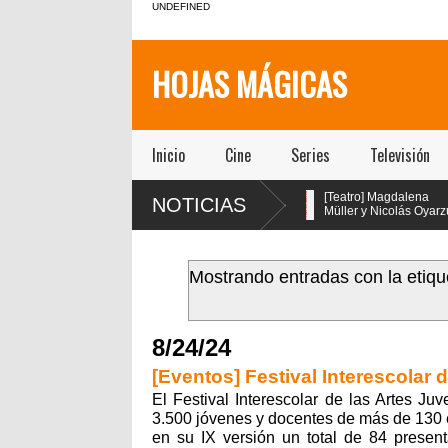
UNDEFINED
HOJAS MÁGICAS
Inicio
Cine
Series
Televisión
[Teatro] María Gracia
[Teatro] Magdalena
NOTICIAS
!!
Omegna protagoniza
Müller y Nicolás Oyarzún
“Las cosas
protagonizan el regreso
extraordinarias” en el Centro
de “Pretty Woman: El Musical” en
en
Cultural San Ginés
el teatro San Ginés
Mostrando entradas con la etiq
8/24/24
[Eventos] Festival Interescolar
El Festival Interescolar de las Artes Ju
3.500 jóvenes y docentes de más de 130 
en su IX versión un total de 84 present