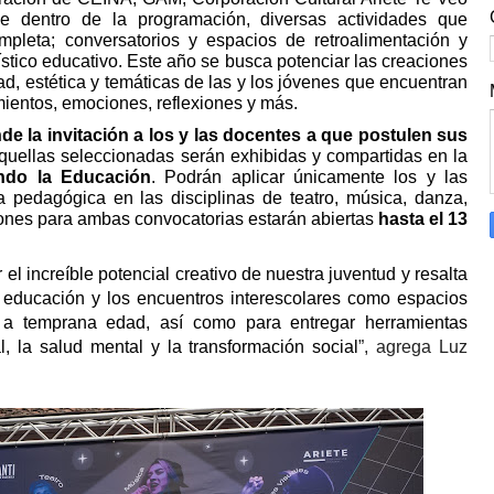
ye d
entro de la programación, diversas actividades que
ompleta; conversatorios y espacios de retroalimentación y
ístico educativo. Este año se busca potenciar las creaciones
dad, estética y temáticas de las y los jóvenes que encuentran
mientos, emociones, reflexiones y más.
de la invitación a los y las docentes a que postulen sus
Aquellas seleccionadas serán exhibidas y compartidas en la
ando la Educación
. Podrán aplicar únicamente los y las
 pedagógica en las disciplinas de teatro, música, danza,
aciones para ambas convocatorias estarán abiertas
hasta el 13
r el increíble potencial creativo de nuestra juventud y resalta
a educación y los encuentros interescolares como espacios
al a temprana edad, así como para entregar herramientas
l, la salud mental y la transformación social
”, agrega Luz