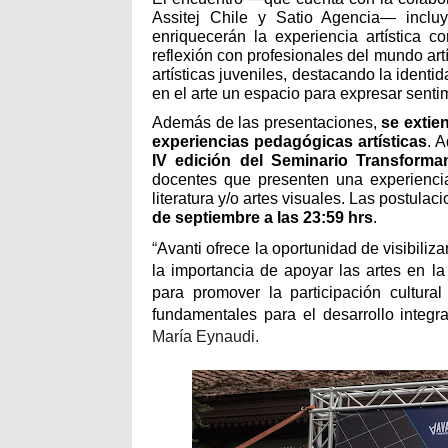
Assitej Chile y Satio Agencia
— inclu
enriquecerán la experiencia artística c
reflexión con profesionales del mundo art
artísticas juveniles, destacando la identi
en el arte un espacio para expresar senti
Además de las presentaciones,
se extien
experiencias pedagógicas artísticas
. 
IV edición del Seminario Transform
docentes que presenten una experiencia
literatura y/o artes visuales. Las postul
de septiembre a las 23:59 hrs
.
“
Avanti ofrece la oportunidad de visibiliza
la importancia de apoyar las artes en l
para promover la participación cultur
fundamentales para el desarrollo integra
María Eynaudi.