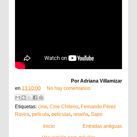
Por Adriana Villamizar
en
13:10:00
No hay comentarios:
Etiquetas:
cine
,
Cine Chileno
,
Fernando Pérez
Rovira
,
película
,
películas
,
reseña
,
Sapo
Inicio
Entradas antiguas