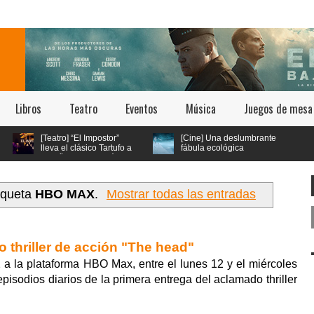
Libros
Teatro
Eventos
Música
Juegos de mesa
Teatro] “El Impostor”
[Cine] Una deslumbrante
leva el clásico Tartufo a
fábula ecológica
os años 70 con música
seleccionada en los
 estética psicodélica
festivales de Cannes y Annecy
llega a cines chilenos este 23 de
julio
iqueta
HBO MAX
.
Mostrar todas las entradas
o thriller de acción "The head"
 a la plataforma HBO Max, entre el lunes 12 y el miércoles
sodios diarios de la primera entrega del aclamado thriller