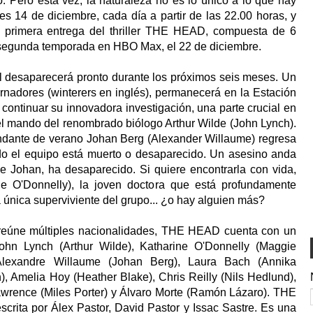
o. Pero esta vez, la naturaleza no es lo único a lo que hay
es 14 de diciembre, cada día a partir de las 22.00 horas, y
 primera entrega del thriller THE HEAD, compuesta de 6
u segunda temporada en HBO Max, el 22 de diciembre.
sol desaparecerá pronto durante los próximos seis meses. Un
nadores (winterers en inglés), permanecerá en la Estación
a continuar su innovadora investigación, una parte crucial en
 el mando del renombrado biólogo Arthur Wilde (John Lynch).
ndante de verano Johan Berg (Alexander Willaume) regresa
odo el equipo está muerto o desaparecido. Un asesino anda
de Johan, ha desaparecido. Si quiere encontrarla con vida,
ne O'Donnelly), la joven doctora que está profundamente
única superviviente del grupo... ¿o hay alguien más?
 reúne múltiples nacionalidades, THE HEAD cuenta con un
ohn Lynch (Arthur Wilde), Katharine O'Donnelly (Maggie
 Alexandre Willaume (Johan Berg), Laura Bach (Annika
, Amelia Hoy (Heather Blake), Chris Reilly (Nils Hedlund),
wrence (Miles Porter) y Álvaro Morte (Ramón Lázaro). THE
crita por Álex Pastor, David Pastor y Issac Sastre. Es una