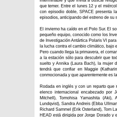
interminable y que invita a buscar refugi
que temer. Entre el lunes 12 y el miércol
con episodio doble, SPACE presenta la
episodios, anticipando del estreno de s
El invierno ha caído en el Polo Sur. El 
pequeño equipo, conocido como los Inver
de Investigación Antártica Polaris VI par
la lucha contra el cambio climático, bajo
Pero cuando llega la primavera, el coma
a la estación sólo para descubrir que t
suelto y Annika (Laura Bach), la mujer 
tendrá que confiar en Maggie (Kathari
conmocionada y que aparentemente es la 
Rodada en inglés y con un reparto que
elenco internacional encabezado por J
Mitchell), Tomohisa Yamashita (Aki),
Lundqvist), Sandra Andreis (Ebba Ullman)
Richard Sammel (Erik Osterland), Tom La
HEAD está dirigida por Jorge Dorado y es