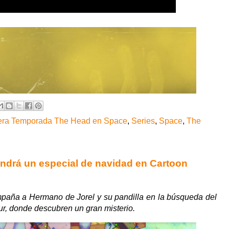
era Temporada The Head en Space
,
Series
,
Space
,
The
endrá un especial de navidad en Cartoon
mpaña a Hermano de Jorel y su pandilla en la búsqueda del
r, donde descubren un gran misterio.