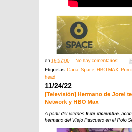
en
19:57:00
No hay comentarios:
Etiquetas:
Canal Space
,
HBO MAX
,
Prim
head
11/24/22
[Televisión] Hermano de Jorel t
Network y HBO Max
A partir del viernes
9 de diciembre
, aco
hermano del Viejo Pascuero en el Polo Su