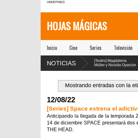
UNDEFINED
HOJAS MÁGICAS
Inicio
Cine
Series
Televisión
[Teatro] María Gracia
[Teatro] Magdalena
[
NOTICIAS
Omegna protagoniza
Müller y Nicolás Oyarzún
l
“Las cosas
protagonizan el regreso
l
extraordinarias” en el Centro
de “Pretty Woman: El Musical” en
en vivo y
Cultural San Ginés
el teatro San Ginés
Mostrando entradas con la et
12/08/22
[Series] Space estrena el adictiv
Anticipando la llegada de la temporada 2
14 de diciembre SPACE presentará dos epi
THE HEAD.