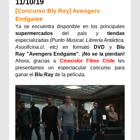
11/10/19
[Concurso Bly Ray] Avengers
Endgame
Ya se encuentra disponible en los principales
supermercados
del país y
tiendas
especializadas
(Punto Musical, Librería Antártica,
Asuoficina.cl, etc)
en formato
DVD
y
Blu
Ray
"Avengers Endgame
"
.
¡No se la pierdan!
Ahora, gracias a
Cinecolor Films Chile
les
presentamos un espectacular concurso para
ganar el
Blu Ray
de la película.