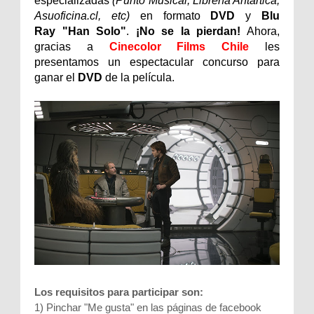
especializadas
(Punto Musical, Librería Antártica,
Asuoficina.cl, etc)
en formato
DVD
y
Blu
Ray
"Han Solo
"
.
¡No se la pierdan!
Ahora,
gracias a
Cinecolor Films Chile
les
presentamos un espectacular concurso para
ganar el
DVD
de la película.
Los requisitos para participar son:
1) Pinchar "Me gusta" en las páginas de facebook