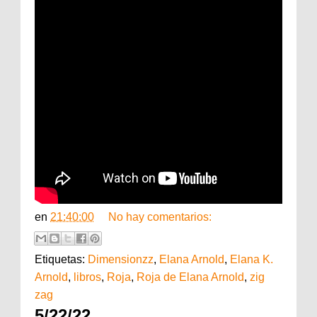
en
21:40:00
No hay comentarios:
Etiquetas:
Dimensionzz
,
Elana Arnold
,
Elana K.
Arnold
,
libros
,
Roja
,
Roja de Elana Arnold
,
zig
zag
5/22/22