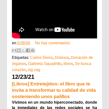
en
0:09:00
No hay comentarios:
Etiquetas:
Carlos Denis
,
Dislexia
,
Donación de
órganos
,
Gabriela Squadritto
,
libros
,
Se busca
corazón
,
zig zag
12/23/21
[Libros] Entretejidos: el libro que te
invita a transformar tu calidad de vida
sosteniendo unos palillos
Vivimos en un mundo hiperconectado, donde
la inmediatez de las redes sociales se ha