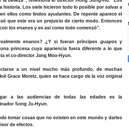
 la belleza”,
reflexiona el director Hong Sung-Ho.
“Los
historia. Los siete hicieron todo lo posible por salvar a
en ellos como lindos ayudantes. De repente aparece el
Pensé que este era un prejuicio de cierto modo. Entonces
 con los enanos y es así como todo comenzó”.
realmente enanos? ¿Y si fueran príncipes guapos y
una princesa cuya apariencia fuera diferente a lo que
a el co-director Jang Moo-Hyun.
ectarse a un nivel mucho más profundo, de muchas
hloë Grace Moretz, quien se hace cargo de la voz original
gar a las audiencias de todas las edades es la
uminador Song Ju-Hyun.
ede tomar cosas que no existen en este mundo y darles
sor de efectos.