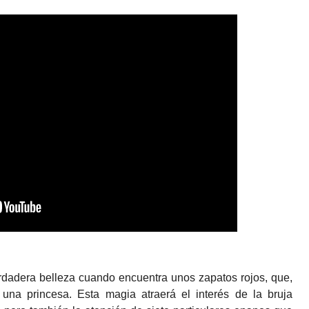
erdadera belleza cuando encuentra unos zapatos rojos, que,
 una princesa. Esta magia atraerá el interés de la bruja