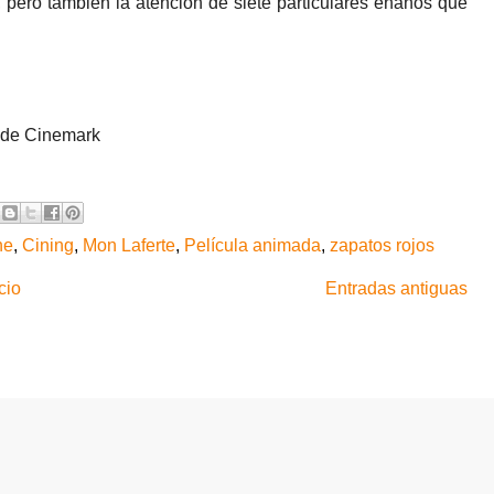
 pero también la atención de siete particulares enanos que
e de Cinemark
ne
,
Cining
,
Mon Laferte
,
Película animada
,
zapatos rojos
cio
Entradas antiguas