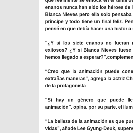
que realmente se enfoca en el tema de
enanos nunca han sido los héroes de la 
Blanca Nieves pero ella solo pensaba 
príncipe y todo tiene un final feliz. 
pensé en que debía hacer una historia
“¿Y si los siete enanos no fueran 
exitosos? ¿Y si Blanca Nieves fuese 
hemos llegado a esperar?”,
complement
“Creo que la animación puede con
extrañas maneras”,
agrega la actriz C
de la protagonista.
“Si hay un género que puede lle
animación”,
opina, por su parte, el il
“La belleza de la animación es que pu
vidas”,
añade Lee Gyung-Deuk, supervi