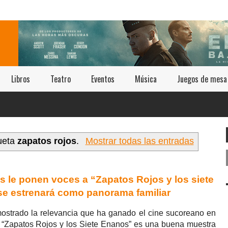
Libros
Teatro
Eventos
Música
Juegos de mesa
queta
zapatos rojos
.
Mostrar todas las entradas
s le ponen voces a “Zapatos Rojos y los siete
se estrenará como panorama familiar
ostrado la relevancia que ha ganado el cine sucoreano en
s. “Zapatos Rojos y los Siete Enanos” es una buena muestra