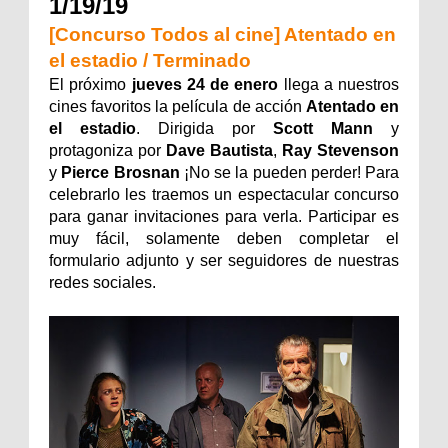
1/19/19
[Concurso Todos al cine] Atentado en
el estadio / Terminado
El próximo
jueves 24 de enero
llega a nuestros
cines favoritos la película de acción
Atentado en
el estadio
. Dirigida por
Scott Mann
y
protagoniza por
Dave Bautista
,
Ray Stevenson
y
Pierce Brosnan
¡No se la pueden perder! Para
celebrarlo les traemos un espectacular concurso
para ganar invitaciones para verla. Participar es
muy fácil, solamente deben completar el
formulario adjunto y ser seguidores de nuestras
redes sociales.