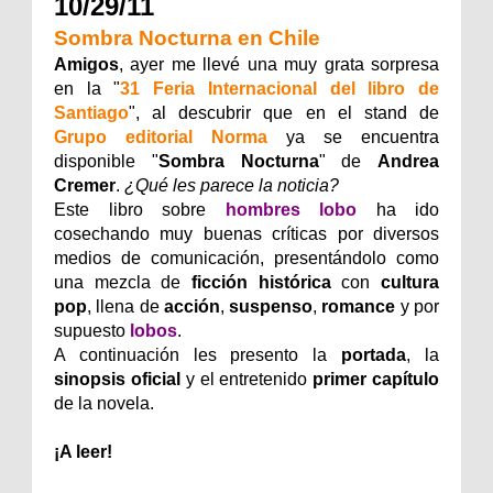
10/29/11
Sombra Nocturna en Chile
Amigos
, ayer me llevé una muy grata sorpresa
en la "
31 Feria Internacional del libro de
Santiago
", al descubrir que en el stand de
Grupo editorial Norma
ya se encuentra
disponible "
Sombra Nocturna
" de
Andrea
Cremer
.
¿Qué les parece la noticia?
Este libro sobre
hombres lobo
ha ido
cosechando muy buenas críticas por diversos
medios de comunicación, presentándolo como
una mezcla de
ficción histórica
con
cultura
pop
, llena de
acción
,
suspenso
,
romance
y por
supuesto
lobos
.
A continuación les presento la
portada
, la
sinopsis oficial
y el entretenido
primer capítulo
de la novela.
¡A leer!