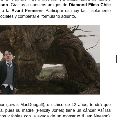
eson
. Gracias a nuestros amigos de
Diamond Films Chile
r a la
Avant Premiere
. Participar es muy fácil, solamente
ciales y completar el formulario adjunto.
nor (Lewis MacDougall), un chico de 12 años, tendrá que
a, pues su madre (Felicity Jones) tiene un cáncer. Así las
edos y fobias con la ayuda de un monstruo (Liam Neeson),