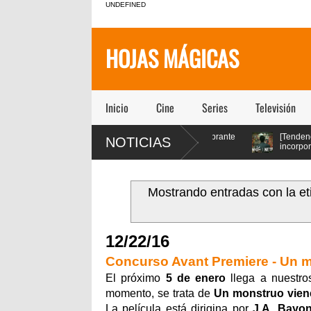
UNDEFINED
HOJAS MÁGICAS
Inicio
Cine
Series
Televisión
l Impostor”
[Cine] Una deslumbrante
[Tendencias] Clar
NOTICIAS
ásico Tartufo a
fábula ecológica
incorpora Netflix a 
0 con música
seleccionada en los
planes y se convier
 psicodélica
festivales de Cannes y Annecy
el único operador con esta 
llega a cines chilenos este 23 de
en Chile
julio
Mostrando entradas con la e
12/22/16
Concurso Avant Premiere - Un m
El próximo
5 de enero
llega a nuestro
momento, se trata de
Un monstruo vien
La película está dirigina por
J.A. Bayo