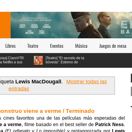
Libros
Teatro
Eventos
Música
Juegos de mesa
oVTR
[Teatro] "El secreto de la
sus
bóveda": Estreno de
te en
Teatro Queer en Teatro
oferta
Bellavista
tiqueta
Lewis MacDougall
.
Mostrar todas las
entradas
onstruo viene a verme / Terminado
s cines favoritos una de las películas más esperadas del
e a verme
, filme basado en el best seller de
Patrick Ness
.
na
(El orfanato y Lo imposible)
y protagonizada por
Lewis