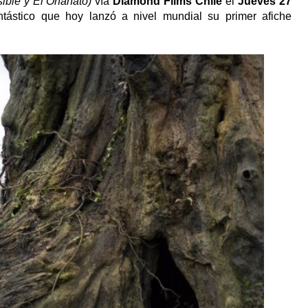
sible y El Orfanato)
vía
Diamond Films Chile
el
Jueves 27
tástico que hoy lanzó a nivel mundial su primer afiche