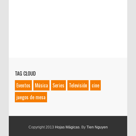
TAG CLOUD
Eventos
Música
Series
Televisión
cine
juegos de mesa
Copyright 2013
Hojas Mágicas
. By
Tien Nguyen