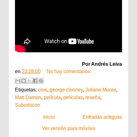
Por Andrés Leiva
en
23:28:00
No hay comentarios:
Etiquetas:
cine
,
george clooney
,
Juliane Moore
,
Matt Damon
,
película
,
películas
,
reseña
,
Suborbicon
Inicio
Entradas antiguas
Ver versión para móviles