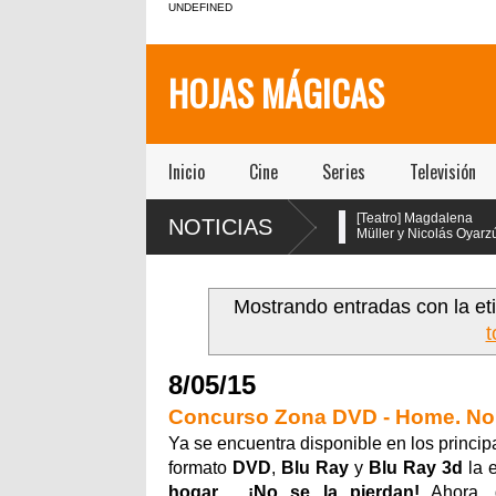
UNDEFINED
HOJAS MÁGICAS
Inicio
Cine
Series
Televisión
[Teatro] María Gracia
[Teatro] Magdalena
NOTICIAS
!
Omegna protagoniza
Müller y Nicolás Oyarzún
“Las cosas
protagonizan el regreso
extraordinarias” en el Centro
de “Pretty Woman: El Musical” en
en
Cultural San Ginés
el teatro San Ginés
Mostrando entradas con la et
t
8/05/15
Concurso Zona DVD - Home. No 
Ya se encuentra disponible en los princi
formato
DVD
,
Blu Ray
y
Blu Ray 3d
la 
hogar
,...
¡No se la pierdan!
Ahora, 