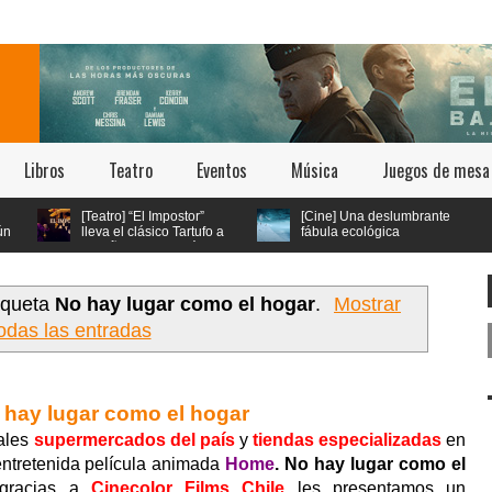
Libros
Teatro
Eventos
Música
Juegos de mesa
[Teatro] “El Impostor”
[Cine] Una deslumbrante
lleva el clásico Tartufo a
fábula ecológica
los años 70 con música
seleccionada en los
 vivo y estética psicodélica
festivales de Cannes y Annecy
llega a cines chilenos este 23 de
julio
iqueta
No hay lugar como el hogar
.
Mostrar
odas las entradas
hay lugar como el hogar
pales
supermercados del país
y
tiendas especializadas
en
entretenida película animada
Home
. No hay lugar como el
gracias a
Cinecolor Films Chile
les presentamos un