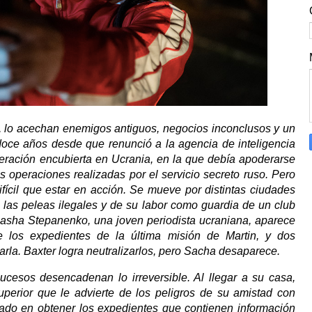
6, lo acechan enemigos antiguos, negocios inconclusos y un
doce años desde que renunció a la agencia de inteligencia
peración encubierta en Ucrania, en la que debía apoderarse
 operaciones realizadas por el servicio secreto ruso. Pero
ifícil que estar en acción. Se mueve por distintas ciudades
e las peleas ilegales y de su labor como guardia de un club
Sasha Stepanenko, una joven periodista ucraniana, aparece
 los expedientes de la última misión de Martin, y dos
arla. Baxter logra neutralizarlos, pero Sacha desaparece.
cesos desencadenan lo irreversible. Al llegar a su casa,
superior que le advierte de los peligros de su amistad con
ado en obtener los expedientes que contienen información