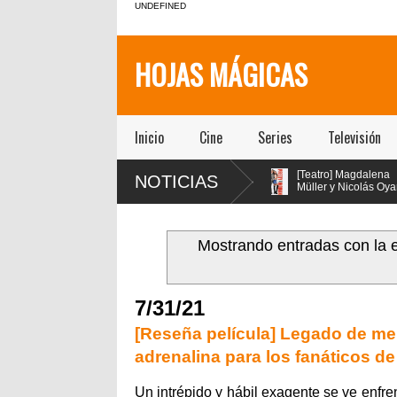
UNDEFINED
HOJAS MÁGICAS
Inicio
Cine
Series
Televisión
[Teatro] María Gracia
[Teatro] Magdalena
NOTICIAS
!!
Omegna protagoniza
Müller y Nicolás Oyarzún
“Las cosas
protagonizan el regreso
extraordinarias” en el Centro
de “Pretty Woman: El Musical” en
e
Cultural San Ginés
el teatro San Ginés
d
Mostrando entradas con la 
e
7/31/21
[Reseña película] Legado de men
adrenalina para los fanáticos de
Un intrépido y hábil exagente se ve enfren