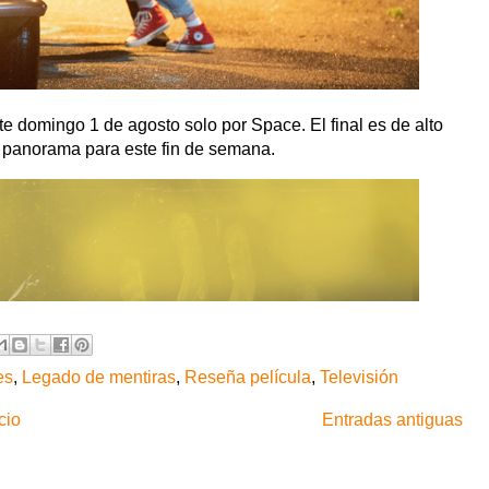
e domingo 1 de agosto solo por Space. El final es de alto
 panorama para este fin de semana.
es
,
Legado de mentiras
,
Reseña película
,
Televisión
cio
Entradas antiguas