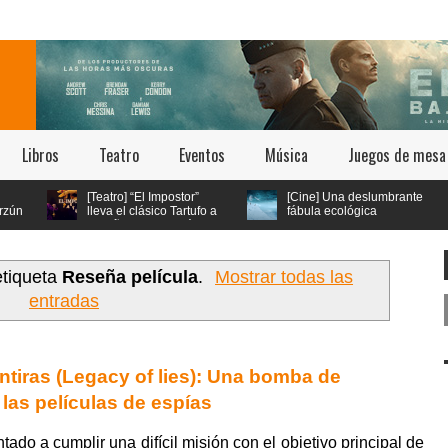
Libros
Teatro
Eventos
Música
Juegos de mesa
[Teatro] “El Impostor”
[Cine] Una deslumbrante
lleva el clásico Tartufo a
fábula ecológica
los años 70 con música
seleccionada en los
n vivo y estética psicodélica
festivales de Cannes y Annecy
llega a cines chilenos este 23 de
julio
etiqueta
Reseña película
.
Mostrar todas las
entradas
tiras (Legacy of lies): Una bomba de
 las películas de espías
tado a cumplir una difícil misión con el objetivo principal de