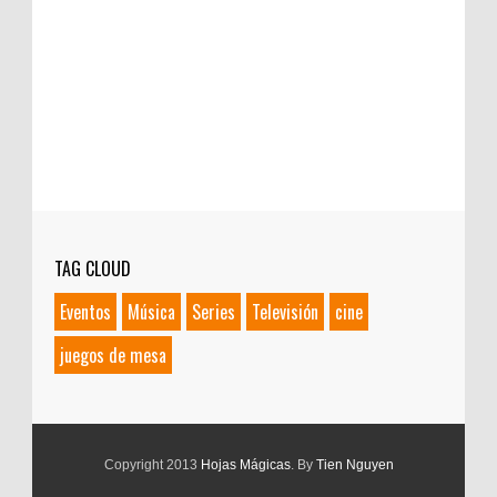
TAG CLOUD
Eventos
Música
Series
Televisión
cine
juegos de mesa
Copyright 2013
Hojas Mágicas
. By
Tien Nguyen