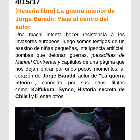
4/15/17
[Reseña libro] La guerra interior de
Jorge Baradit: Viaje al centro del
autor
Una machi intenta hacer resistencia a los
invasores europeos, luego somos testigos de un
asesino de niñas pequeñas, inteligencia artificial,
bombas que detonan guerras,
¡pesadillas de
Manuel Contreras! y c
apítulos de una página que
nos dejan entrar por unos pocos momentos, al
corazón de
Jorge Baradit
, autor de
“La guerra
interior”
, conocido por sus otros títulos
como:
Kalfukura
,
Synco
,
Historia secreta de
Chile I
y
II
, entre otros.