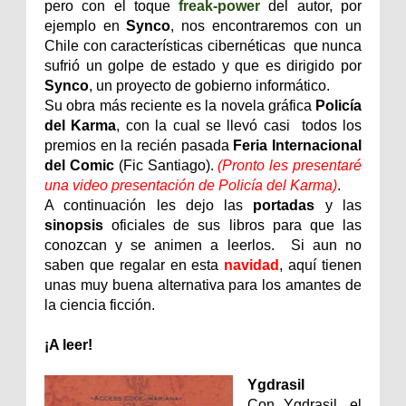
pero con el toque
freak-power
del autor, por
ejemplo en
Synco
, nos encontraremos con un
Chile con características cibernéticas que nunca
sufrió un golpe de estado y que es dirigido por
Synco
, un proyecto de gobierno informático.
Su obra más reciente es la novela gráfica
Policía
del Karma
, con la cual se llevó casi todos los
premios en la recién pasada
Feria Internacional
del Comic
(Fic Santiago).
(Pronto les presentaré
una video presentación de Policía del Karma)
.
A continuación les dejo las
portadas
y las
sinopsis
oficiales de sus libros
para que las
conozcan y se animen a leerlos. Si aun no
saben que regalar en esta
navidad
, aquí tienen
unas muy buena alternativa para los amantes de
la ciencia ficción.
¡A leer!
Ygdrasil
Con Ygdrasil, el