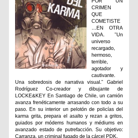
POR UN
CRIMEN
QUE
COMETISTE
…EN OTRA
VIDA. "Un
universo
recargado,
hermoso,
terrible,
agotador y
cautivante.
Una sobredosis de narrativa visual." Gabriel
Rodríguez Co-creador y dibujante de
LOCKE&KEY En Santiago de Chile, un camión
avanza frenéticamente arrasando con todo a su
paso. En su interior un pelotón de policías del
karma grita, prepara el asalto y rezan a gritos,
guiados por módems humanos y médiums en
avanzado estado de putrefacción. Su objetivo:
Carranza, un criminal fugado de la cárcel PDK.