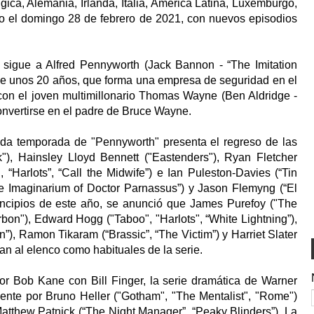
lgica, Alemania, Irlanda, Italia, América Latina, Luxemburgo,
o el domingo 28 de febrero de 2021, con nuevos episodios
sigue a Alfred Pennyworth (Jack Bannon - “The Imitation
e unos 20 años, que forma una empresa de seguridad en el
 con el joven multimillonario Thomas Wayne (Ben Aldridge -
convertirse en el padre de Bruce Wayne.
da temporada de "Pennyworth" presenta el regreso de las
), Hainsley Lloyd Bennett ("Eastenders"), Ryan Fletcher
 “Harlots”, “Call the Midwife”) e Ian Puleston-Davies (“Tin
The Imaginarium of Doctor Parnassus”) y Jason Flemyng (“El
incipios de este año, se anunció que James Purefoy ("The
bon"), Edward Hogg ("Taboo", "Harlots", “White Lightning”),
), Ramon Tikaram (“Brassic”, “The Victim”) y Harriet Slater
ían al elenco como habituales de la serie.
 Bob Kane con Bill Finger, la serie dramática de Warner
mente por Bruno Heller ("Gotham", "The Mentalist", "Rome")
tthew Patnick (“The Night Manager”, “Peaky Blinders”). La