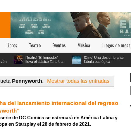
Libros
Teatro
Eventos
Música
Juegos de mesa
[Teatro] “El Impostor”
[Cine] Una deslumbrante
lleva el clásico Tartufo a
fábula ecológica
los años 70 con música
seleccionada en los
en vivo y estética psicodélica
festivales de Cannes y Annecy
llega a cines chilenos este 23 de
julio
queta
Pennyworth
.
Mostrar todas las entradas
cha del lanzamiento internacional del regreso
nyworth"
serie de DC Comics se estrenará en América Latina y 
opa en Starzplay el 28 de febrer
o de 2021.