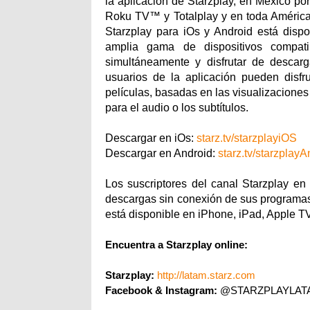
la aplicación de Starzplay, en México p
Roku TV™ y Totalplay y en toda América 
Starzplay para iOs y Android está disp
amplia gama de dispositivos compat
simultáneamente y disfrutar de descar
usuarios de la aplicación pueden disf
películas, basadas en las visualizaciones
para el audio o los subtítulos.
Descargar en iOs:
starz.tv/starzplayiOS
Descargar en Android:
starz.tv/starzplay
Los suscriptores del canal Starzplay en
descargas sin conexión de sus programas y
está disponible en iPhone, iPad, Apple T
Encuentra a Starzplay online:
Starzplay:
http://latam.starz.com
Facebook & Instagram: 
@STARZPLAYLAT