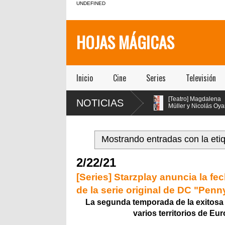
UNDEFINED
HOJAS MÁGICAS
Inicio
Cine
Series
Televisión
[Teatro] María Gracia
[Teatro] Magdalena
NOTICIAS
$E!!!!
Omegna protagoniza
Müller y Nicolás Oyarzún
“Las cosas
protagonizan el regreso
extraordinarias” en el Centro
de “Pretty Woman: El Musical” en
Cultural San Ginés
el teatro San Ginés
iedad
Mostrando entradas con la eti
ia de
2/22/21
[Series] Starzplay anuncia la fe
de la serie original de DC "Pen
La segunda temporada de la exitosa 
varios territorios de Eur