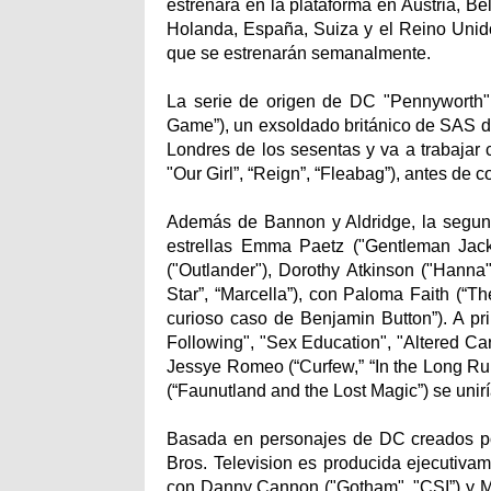
estrenará en la plataforma en Austria, Bé
Holanda, España, Suiza y el Reino Unid
que se estrenarán semanalmente.
La serie de origen de DC "Pennyworth" 
Game”), un exsoldado británico de SAS d
Londres de los sesentas y va a trabajar
"Our Girl”, “Reign”, “Fleabag”), antes de 
Además de Bannon y Aldridge, la segun
estrellas Emma Paetz ("Gentleman Jack"
("Outlander"), Dorothy Atkinson ("Hanna",
Star”, “Marcella”), con Paloma Faith (“
curioso caso de Benjamin Button”). A pr
Following", "Sex Education", "Altered Car
Jessye Romeo (“Curfew,” “In the Long Run”
(“Faunutland and the Lost Magic”) se unir
Basada en personajes de DC creados por
Bros. Television es producida ejecutiva
con Danny Cannon ("Gotham", "CSI”) y Ma