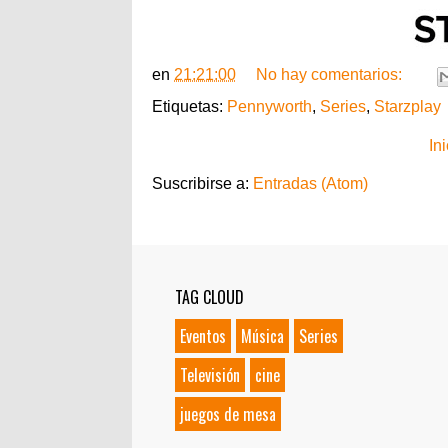
en
21:21:00
No hay comentarios:
Etiquetas:
Pennyworth
,
Series
,
Starzplay
Ini
Suscribirse a:
Entradas (Atom)
TAG CLOUD
Eventos
Música
Series
Televisión
cine
juegos de mesa